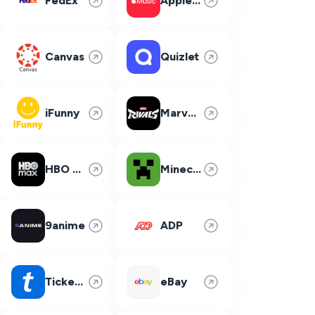
FedEx
Apple Music
Canvas
Quizlet
iFunny
Marvel Rivals
HBO Max
Minecraft
9anime
ADP
Ticketmaster
eBay