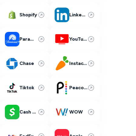
Shopify
LinkedIn
Paramount Plus
YouTube TV
Chase
Instacart
Tiktok
Peacock
Cash App
WOW