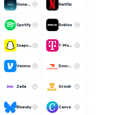
Disney Plus
Netflix
Spotify
Roblox
Snapchat
T-Mobile
Venmo
DoorDash
Zelle
Grindr
Bluesky
Canva