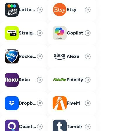
Letterboxd
Etsy
Straight Talk
Copilot
Rocket League
Alexa
Roku
Fidelity
Dropbox
FiveM
Quantum Fiber
Tumblr