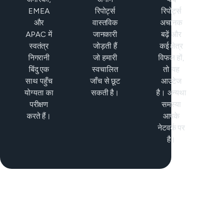
EMEA
रिपोर्ट्स
रिपोर्ट्स
और
वास्तविक
अचानक
APAC में
जानकारी
बढ़ें और
स्वतंत्र
जोड़ती हैं
कई क्षेत्र
निगरानी
जो हमारी
विफल हों,
बिंदु एक
स्वचालित
तो यह
साथ पहुँच
जाँच से छूट
आउटेज
योग्यता का
सकती है।
है। अन्यथा
परीक्षण
समस्या
करते हैं।
आपके
नेटवर्क पर
है।