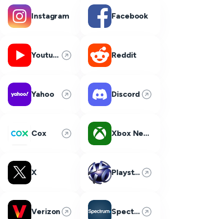
Instagram
Facebook
Youtube
Reddit
Yahoo
Discord
Cox
Xbox Network
X
Playstation Network
Verizon
Spectrum