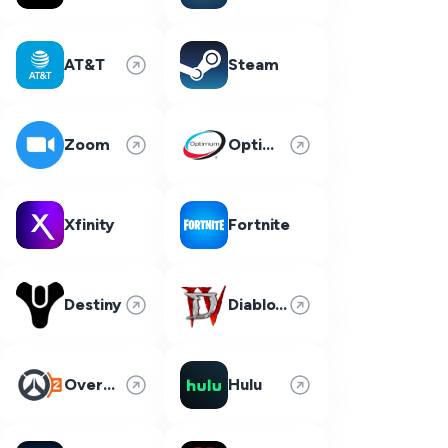
AT&T
Steam
Zoom
Optimum
Xfinity
Fortnite
Destiny
Diablo 4
Overwatch 2
Hulu