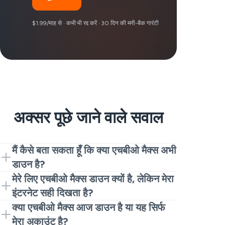
$1.99/माह से · कभी भी रद्द करें · 30 दिन की मनी-बैक गारंटी
अक्सर पूछे जाने वाले सवाल
मैं कैसे बता सकता हूँ कि क्या एचबीओ मैक्स अभी
डाउन है?
लाइव स्टेटस चार्ट और हालिया रिपोर्ट्स से शुरू करें।
मेरे लिए एचबीओ मैक्स डाउन क्यों है, लेकिन मेरा
यदि आप अचानक स्पाइक देखते हैं, तो यह आमतौर पर
इंटरनेट सही दिखता है?
दो सेकंड में जवाब देता है कि क्या एचबीओ मैक्स अभी
यह वह समय है जब लोग कहते हैं कि एचबीओ मैक्स
क्या एचबीओ मैक्स आज डाउन है या यह सिर्फ
डाउन है। अगर रिपोर्ट्स शांत हैं, तो यह शायद एक
क्यों काम नहीं कर रहा है। कभी-कभी यह एक
मेरा अकाउंट है?