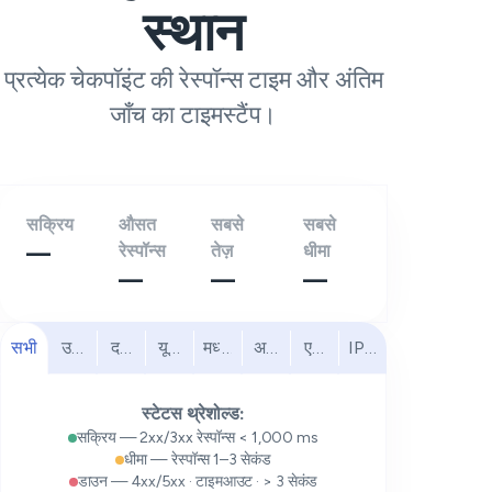
स्थान
प्रत्येक चेकपॉइंट की रेस्पॉन्स टाइम और अंतिम
जाँच का टाइमस्टैंप।
सक्रिय
औसत
सबसे
सबसे
—
रेस्पॉन्स
तेज़
धीमा
—
—
—
सभी
उत्तरी अमेरिका
दक्षिण अमेरिका
यूरोप
मध्य पूर्व
अफ्रीका
एशिया प्रशांत
IPv6
स्टेटस थ्रेशोल्ड:
सक्रिय — 2xx/3xx रेस्पॉन्स < 1,000 ms
धीमा — रेस्पॉन्स 1–3 सेकंड
डाउन — 4xx/5xx · टाइमआउट · > 3 सेकंड