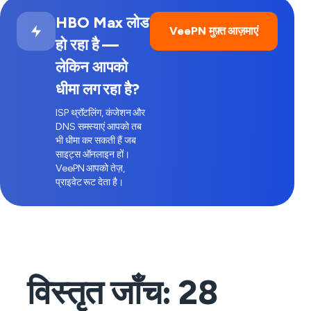
HBO Max लोड
VeePN मुफ़्त आज़माएं
हो रहा है —
लेकिन आपको
धीमा लग रहा है?
ISP थ्रॉटलिंग, कंजेशन और
DNS समस्याएं आपको तब
भी धीमा कर सकती हैं जब
साइट्स ऑनलाइन हों।
VeePN आपको तेज़,
प्राइवेट रूट देता है।
विस्तृत जाँच:
28