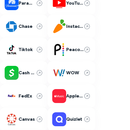
Paramount Plus
YouTube TV
Chase
Instacart
Tiktok
Peacock
Cash App
WOW
FedEx
Apple Music
Canvas
Quizlet