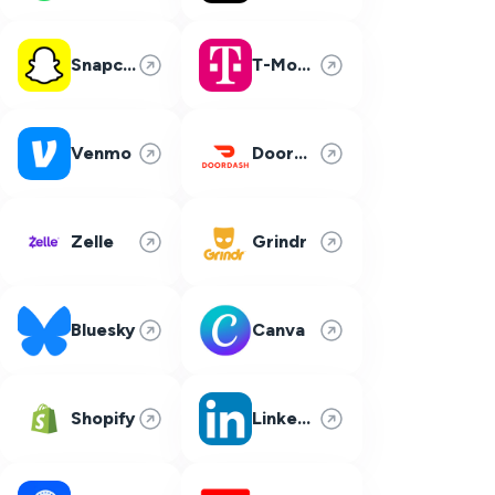
Snapchat
T-Mobile
Venmo
DoorDash
Zelle
Grindr
Bluesky
Canva
Shopify
LinkedIn