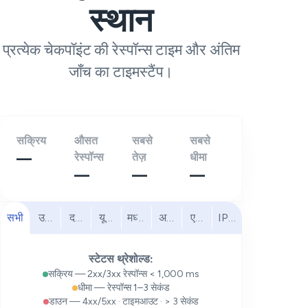
स्थान
प्रत्येक चेकपॉइंट की रेस्पॉन्स टाइम और अंतिम
जाँच का टाइमस्टैंप।
सक्रिय
औसत
सबसे
सबसे
—
रेस्पॉन्स
तेज़
धीमा
—
—
—
सभी
उत्तरी अमेरिका
दक्षिण अमेरिका
यूरोप
मध्य पूर्व
अफ्रीका
एशिया प्रशांत
IPv6
स्टेटस थ्रेशोल्ड:
सक्रिय — 2xx/3xx रेस्पॉन्स < 1,000 ms
धीमा — रेस्पॉन्स 1–3 सेकंड
डाउन — 4xx/5xx · टाइमआउट · > 3 सेकंड