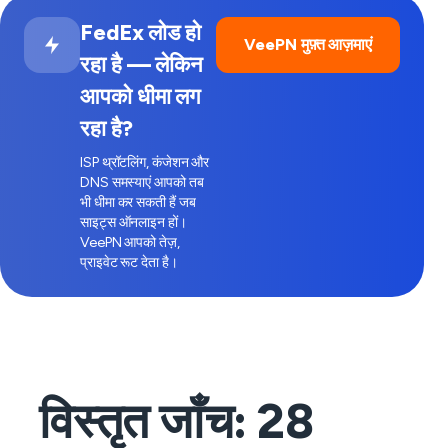
FedEx लोड हो
VeePN मुफ़्त आज़माएं
रहा है — लेकिन
आपको धीमा लग
रहा है?
ISP थ्रॉटलिंग, कंजेशन और
DNS समस्याएं आपको तब
भी धीमा कर सकती हैं जब
साइट्स ऑनलाइन हों।
VeePN आपको तेज़,
प्राइवेट रूट देता है।
विस्तृत जाँच:
28