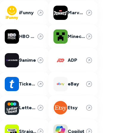
iFunny
Marvel Rivals
HBO Max
Minecraft
9anime
ADP
Ticketmaster
eBay
Letterboxd
Etsy
Straight Talk
Copilot