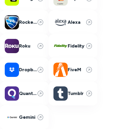
Rocket League
Alexa
Roku
Fidelity
Dropbox
FiveM
Quantum Fiber
Tumblr
Gemini