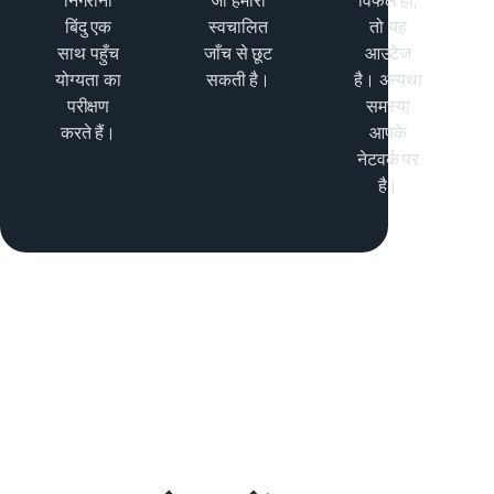
निगरानी
जो हमारी
विफल हों,
बिंदु एक
स्वचालित
तो यह
साथ पहुँच
जाँच से छूट
आउटेज
योग्यता का
सकती है।
है। अन्यथा
परीक्षण
समस्या
करते हैं।
आपके
नेटवर्क पर
है।