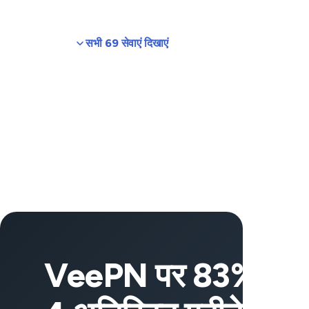
सभी 69 सेवाएं दिखाएं
VeePN पर 83% छूट