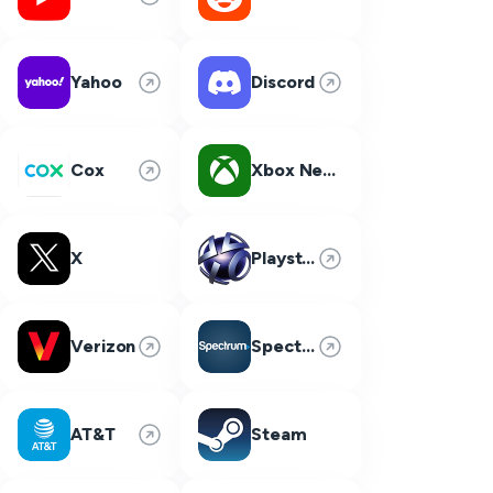
Yahoo
Discord
Cox
Xbox Network
X
Playstation Network
Verizon
Spectrum
AT&T
Steam