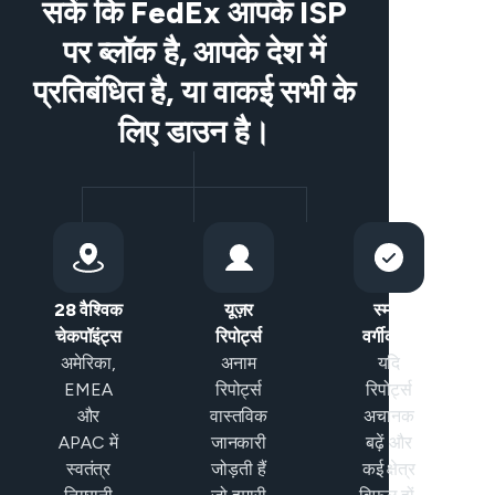
सकें कि FedEx आपके ISP
पर ब्लॉक है, आपके देश में
प्रतिबंधित है, या वाकई सभी के
लिए डाउन है।
28 वैश्विक
यूज़र
स्मार्ट
चेकपॉइंट्स
रिपोर्ट्स
वर्गीकरण
अमेरिका,
अनाम
यदि
EMEA
रिपोर्ट्स
रिपोर्ट्स
और
वास्तविक
अचानक
APAC में
जानकारी
बढ़ें और
स्वतंत्र
जोड़ती हैं
कई क्षेत्र