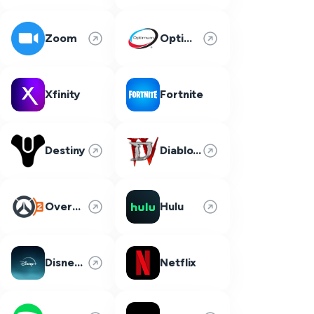
Zoom
Optimum
Xfinity
Fortnite
Destiny
Diablo 4
Overwatch 2
Hulu
Disney Plus
Netflix