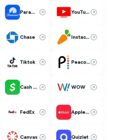
Paramount Plus
YouTube TV
Chase
Instacart
Tiktok
Peacock
Cash App
WOW
FedEx
Apple Music
Canvas
Quizlet