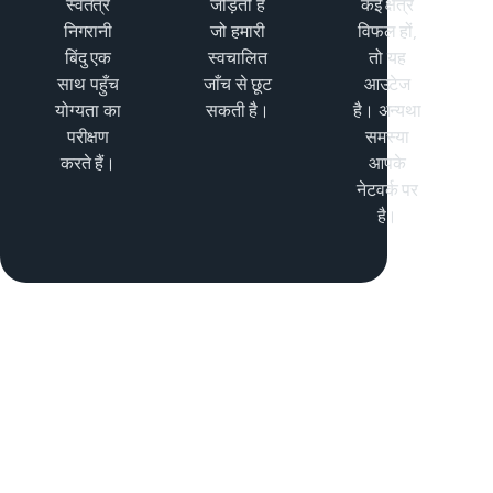
स्वतंत्र
जोड़ती हैं
कई क्षेत्र
निगरानी
जो हमारी
विफल हों,
बिंदु एक
स्वचालित
तो यह
साथ पहुँच
जाँच से छूट
आउटेज
योग्यता का
सकती है।
है। अन्यथा
परीक्षण
समस्या
करते हैं।
आपके
नेटवर्क पर
है।