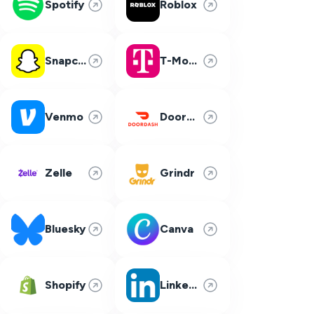
Spotify
Roblox
Snapchat
T-Mobile
Venmo
DoorDash
Zelle
Grindr
Bluesky
Canva
Shopify
LinkedIn