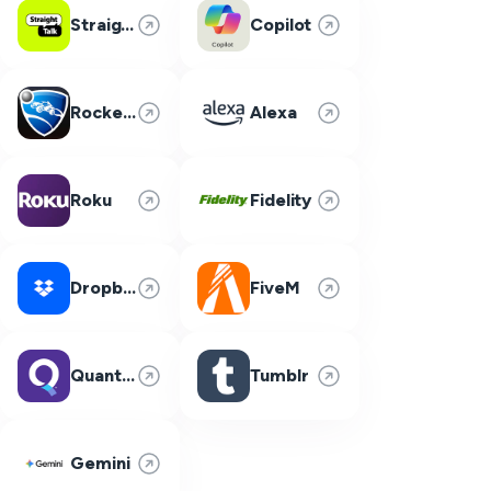
Straight Talk
Copilot
Rocket League
Alexa
Roku
Fidelity
Dropbox
FiveM
Quantum Fiber
Tumblr
Gemini