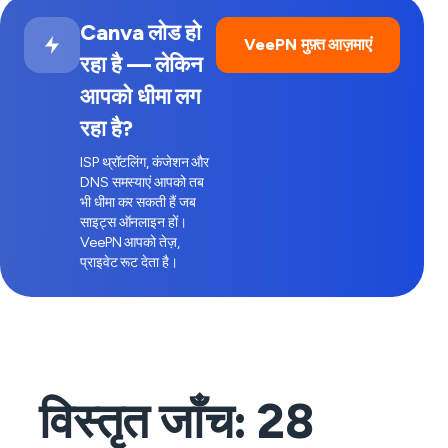
Canva लोड हो
VeePN मुफ़्त आज़माएं
रहा है — लेकिन
आपको धीमा लग
रहा है?
ISP थ्रॉटलिंग, कंजेशन और
DNS समस्याएं आपको तब
भी धीमा कर सकती हैं जब
साइट्स ऑनलाइन हों।
VeePN आपको तेज़,
प्राइवेट रूट देता है।
विस्तृत जाँच:
28