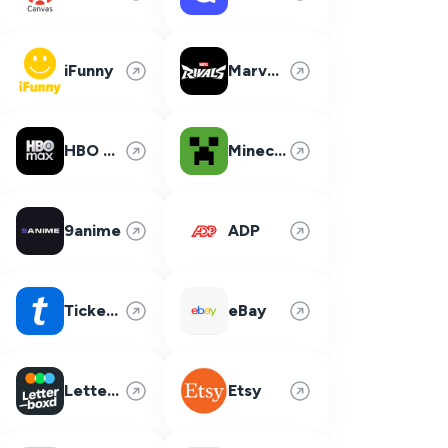
iFunny
Marvel Rivals
HBO Max
Minecraft
9anime
ADP
Ticketmaster
eBay
Letterboxd
Etsy