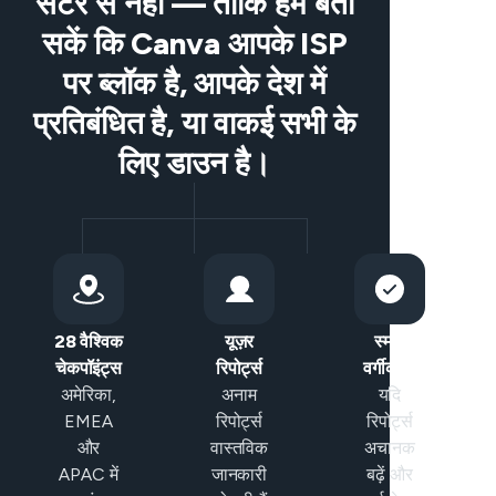
सेंटर से नहीं — ताकि हम बता
सकें कि Canva आपके ISP
पर ब्लॉक है, आपके देश में
प्रतिबंधित है, या वाकई सभी के
लिए डाउन है।
28 वैश्विक
यूज़र
स्मार्ट
चेकपॉइंट्स
रिपोर्ट्स
वर्गीकरण
अमेरिका,
अनाम
यदि
EMEA
रिपोर्ट्स
रिपोर्ट्स
और
वास्तविक
अचानक
APAC में
जानकारी
बढ़ें और