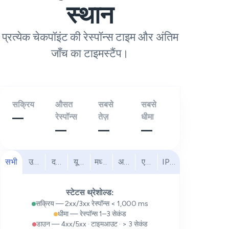
स्थान
प्रत्येक चेकपॉइंट की रेस्पॉन्स टाइम और अंतिम
जाँच का टाइमस्टैंप।
सक्रिय
औसत
सबसे
सबसे
—
रेस्पॉन्स
तेज़
धीमा
—
—
—
सभी
उत्तरी अमेरिका
दक्षिण अमेरिका
यूरोप
मध्य पूर्व
अफ्रीका
एशिया प्रशांत
IPv6
स्टेटस थ्रेशोल्ड:
सक्रिय — 2xx/3xx रेस्पॉन्स < 1,000 ms
धीमा — रेस्पॉन्स 1–3 सेकंड
डाउन — 4xx/5xx · टाइमआउट · > 3 सेकंड