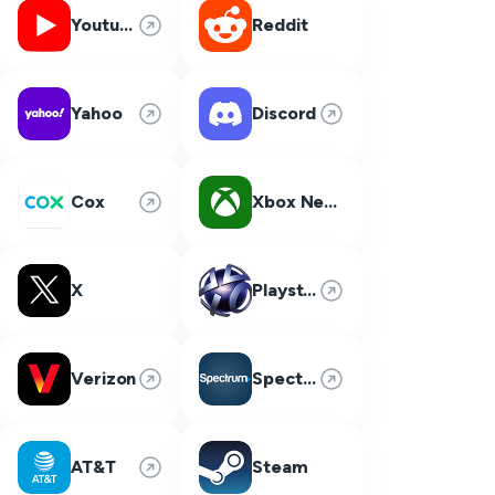
Youtube
Reddit
Yahoo
Discord
Cox
Xbox Network
X
Playstation Network
Verizon
Spectrum
AT&T
Steam