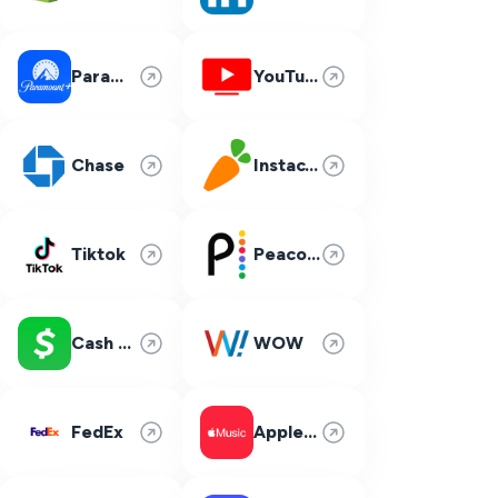
Paramount Plus
YouTube TV
Chase
Instacart
Tiktok
Peacock
Cash App
WOW
FedEx
Apple Music