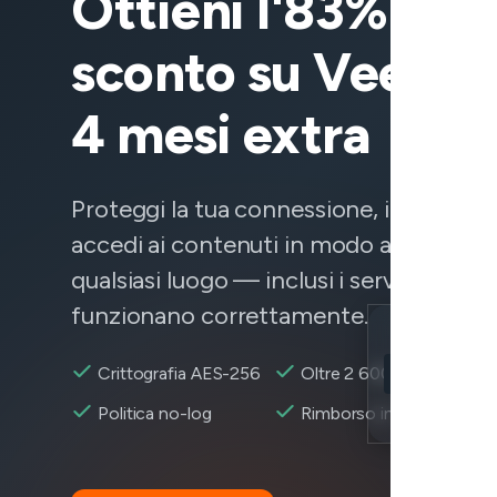
Ottieni l'83% di
sconto su VeePN
4 mesi extra
Proteggi la tua connessione, i tuoi dati 
accedi ai contenuti in modo affidabile 
qualsiasi luogo — inclusi i servizi che n
funzionano correttamente.
Location
Crittografia AES-256
Oltre 2 600+ server
Straight Talk r
Encryption
Politica no-log
Rimborso in 30 giorni