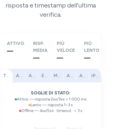
risposta e timestamp dell'ultima
verifica.
ATTIVO
RISP.
PIÙ
PIÙ
—
MEDIA
VELOCE
LENTO
—
—
—
Tutti
America del Nord
America del Sud
Europa
Medio Oriente
Africa
Asia Pacifico
IPv6
SOGLIE DI STATO:
Attivo — risposta 2xx/3xx < 1 000 ms
Lento — risposta 1–3 s
Offline — 4xx/5xx · timeout · > 3 s
Posizione
Stato
Risposta