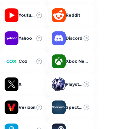
Youtube
Reddit
Yahoo
Discord
Cox
Xbox Network
X
Playstation Network
Verizon
Spectrum