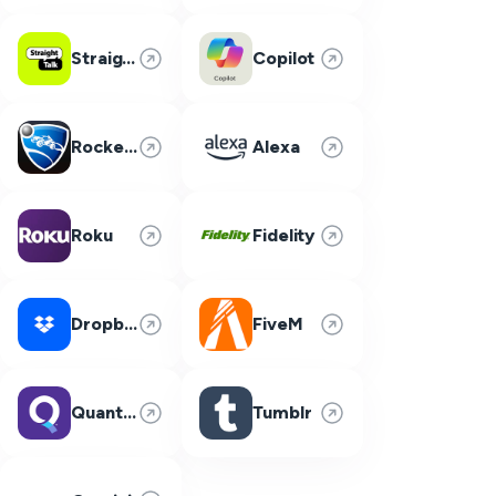
Straight Talk
Copilot
Rocket League
Alexa
Roku
Fidelity
Dropbox
FiveM
Quantum Fiber
Tumblr