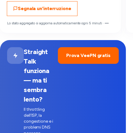
Segnala un'interruzione
Lo stato aggregato si aggiorna automaticamente ogni 5 minuti ·
—
Straight
Prova VeePN gratis
Talk
funziona
— ma ti
sembra
lento?
Il throttling
dell'ISP, la
congestione e i
problemi DNS