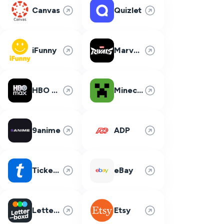
Canvas
Quizlet
iFunny
Marvel Rivals
HBO Max
Minecraft
9anime
ADP
Ticketmaster
eBay
Letterboxd
Etsy