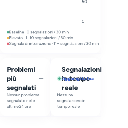
50
0
Baseline · 0 segnalazioni / 30 min
Elevato · 1–10 segnalazioni / 30 min
Segnale di interruzione · 11+ segnalazioni / 30 min
Problemi
Segnalazioni
più
in tempo
Aggiungi la tua
—
segnalati
reale
Nessun problema
Nessuna
segnalato nelle
segnalazione in
ultime 24 ore
tempo reale