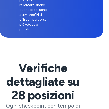
possono
rallentarti anche
quando i siti sono
attivi. VeePN ti
offre un percorso
più veloce e
privato.
Verifiche
dettagliate su
28
posizioni
Ogni checkpoint con tempo di