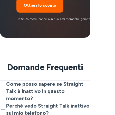
Ottieni lo sconto
Da $1,99/mese · cancella in qualsiasi momento · garanzia di rimborso 30 g
Domande Frequenti
Come posso sapere se Straight
Talk è inattivo in questo
momento?
Controlla il tracker live e i rapporti recenti.
Perché vedo Straight Talk inattivo
Se molte persone lo stanno segnalando
sul mio telefono?