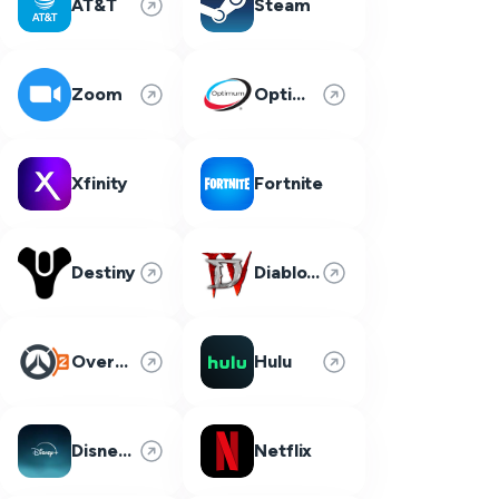
AT&T
Steam
Zoom
Optimum
Xfinity
Fortnite
Destiny
Diablo 4
Overwatch 2
Hulu
Disney Plus
Netflix