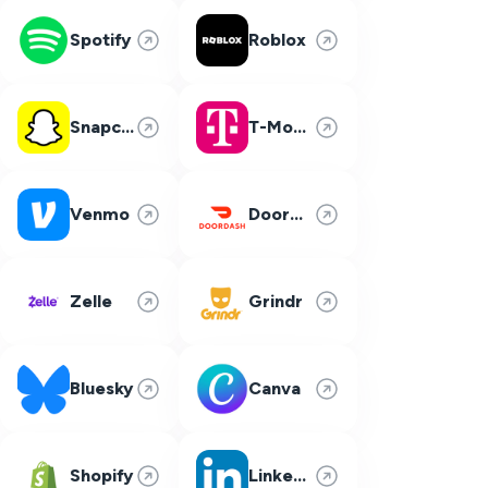
Spotify
Roblox
Snapchat
T-Mobile
Venmo
DoorDash
Zelle
Grindr
Bluesky
Canva
Shopify
LinkedIn