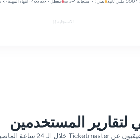
بطيء - استجابة 1–3 ث
معطل - 4xx/5xx · انتهاء المهلة · > 3 ث
الاستجابة
 لتقارير المستخدمين
الـ 24 ساعة الماضية.