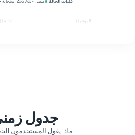
عتبات الحالة:
متصل - 2xx/3xx استجابة < 1 000 مللي ثانية
الموقع
الحالة
جدول زمني
ماذا يقول المستخدمون الحقيقيون عن Ticketmaster خلال 