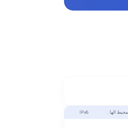
لمحيط الهادئ
IPv6