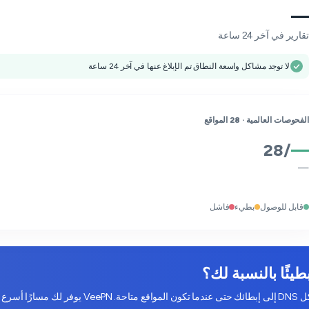
—
تقارير في آخر 24 ساعة
لا توجد مشاكل واسعة النطاق تم الإبلاغ عنها في آخر 24 ساعة
الفحوصات العالمية ·
28
المواقع
28
/
—
—
قابل للوصول
بطيء
فاشل
يمكن أن يؤدي تقليل سرعة مزود خدمة الإنترنت، والازدحام، ومشاكل DNS إلى إبطائك حتى عندما تكون المواقع متاحة. VeePN يوفر لك مسارًا أسرع