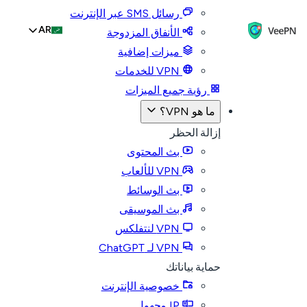
رسائل SMS عبر الإنترنت
AR
الأنفاق المزدوجة
ميزات إضافية
VPN للخدمات
رؤية جميع الميزات
ما هو VPN؟
إزالة الحظر
بث المحتوى
VPN للألعاب
بث الوسائط
بث الموسيقى
VPN لنتفلكس
VPN لـ ChatGPT
حماية بياناتك
خصوصية الإنترنت
IP مجهول