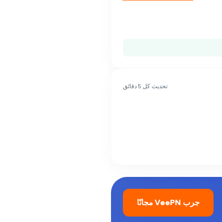
تحديث كل 5 دقائق
جرب VeePN مجانًا