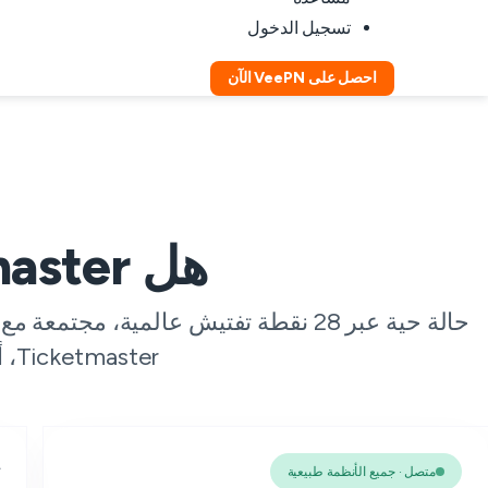
تسجيل الدخول
احصل على VeePN الآن
هل Ticketmaster معطل الآن؟
حالة حية عبر 28 نقطة تفتيش عالمية، م
Ticketmaster، أو مزود خدمة الإنترنت الخاص بك، أو بلدك.
متصل · جميع الأنظمة طبيعية