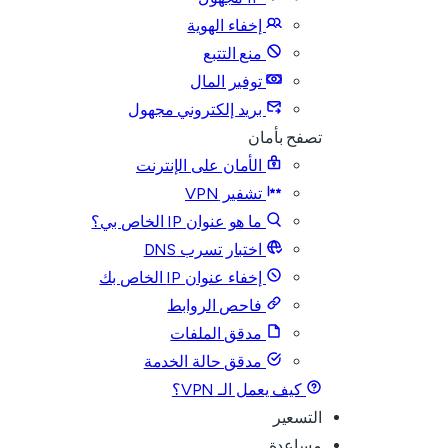
إخفاء الهوية
منع التتبع
توفير المال
بريد إلكتروني مجهول
تصفح بأمان
الأمان على الإنترنت
تشفير VPN
ما هو عنوان IP الخاص بي؟
اختبار تسرب DNS
إخفاء عنوان IP الخاص بك
فاحص الروابط
مدقق الملفات
مدقق حالة الخدمة
كيف يعمل الـ VPN؟
التسعير
مساعدة