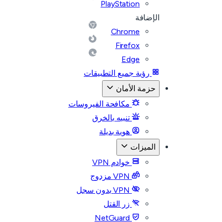
PlayStation
الإضافة
Chrome
Firefox
Edge
رؤية جميع التطبيقات
حزمة الأمان
مكافحة الفيروسات
تنبيه بالخرق
هوية بديلة
الميزات
خوادم VPN
VPN مزدوج
VPN بدون سجل
زر القتل
NetGuard