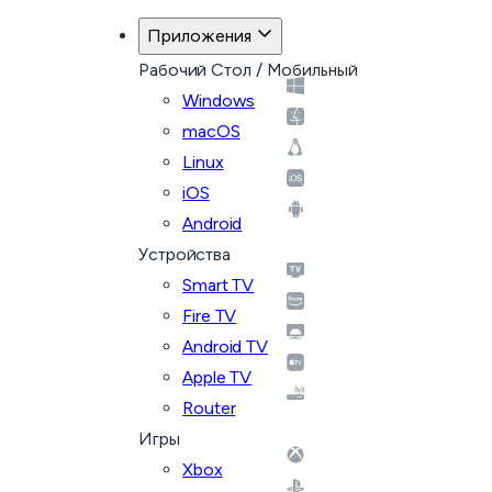
Приложения
Рабочий Стол / Мобильный
Windows
macOS
Linux
iOS
Android
Устройства
Smart TV
Fire TV
Android TV
Apple TV
Router
Игры
Xbox