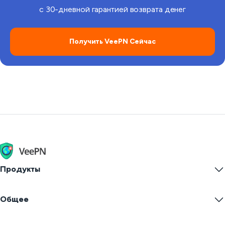
с 30-дневной гарантией возврата денег
Получить VeePN Сейчас
Продукты
Windows PC VPN
Общее
VPN for macOS
Linux VPN
Что Такое VPN?