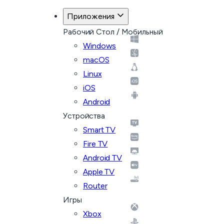
Приложения
Рабочий Стол / Мобильный
Windows
macOS
Linux
iOS
Android
Устройства
Smart TV
Fire TV
Android TV
Apple TV
Router
Игры
Xbox