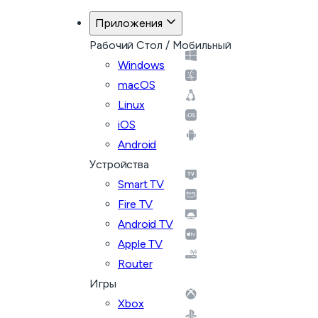
Приложения
Рабочий Стол / Мобильный
Windows
macOS
Linux
iOS
Android
Устройства
Smart TV
Fire TV
Android TV
Apple TV
Router
Игры
Xbox