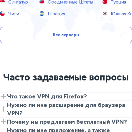
Сингапур
Соединенные Штаты
Турция
Чили
Швеция
Южная Ко
Все серверы
Часто задаваемые вопросы
Что такое VPN для Firefox?
Расширение Mozilla Firefox VPN шифрует ваш
Нужно ли мне расширение для браузера
трафик, перенаправляет его через наши VPN-
VPN?
серверы, подменяет ваш IP и защищает ваши
С помощью расширения VPN для браузера,
Почему мы предлагаем бесплатный VPN?
данные от утечки. Все вышеперечисленное
например VeePN for Firefox, вы сможете анонимно
Мы считаем, что онлайн-приватность — это
Нужно ли мне приложение, а также