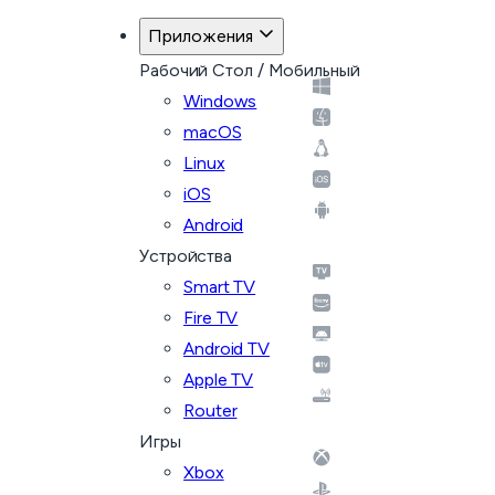
Приложения
Рабочий Стол / Мобильный
Windows
macOS
Linux
iOS
Android
Устройства
Smart TV
Fire TV
Android TV
Apple TV
Router
Игры
Xbox