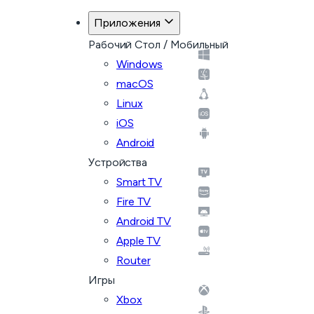
Приложения
Рабочий Стол / Мобильный
Windows
macOS
Linux
iOS
Android
Устройства
Smart TV
Fire TV
Android TV
Apple TV
Router
Игры
Xbox