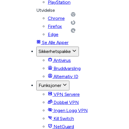
PlayStation
Utvidelse
Chrome
Firefox
Edge
Se Alle Apper
Sikkerhetspakke
Antivirus
Bruddvarsling
Alternativ ID
Funksjoner
VPN Servere
Dobbel VPN
Ingen Logg VPN
Kill Switch
NetGuard