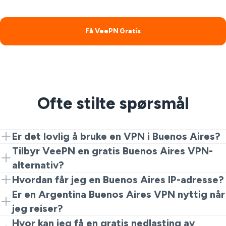
Få VeePN Gratis
Ofte stilte spørsmål
Er det lovlig å bruke en VPN i Buenos Aires?
Ja. Å bruke en VPN i Buenos Aires er lovlig for normale
Tilbyr VeePN en gratis Buenos Aires VPN-
personvern- og sikkerhetsbehov. Bare bruk det
alternativ?
ansvarlig og følg lokale lover i Argentina.
Ja. Hvis du ønsker gratis tilgang til Buenos Aires VPN,
Hvordan får jeg en Buenos Aires IP-adresse?
er VeePN-nettleserutvidelsen et enkelt sted å starte.
Installer VeePN, åpne appen eller utvidelsen, og koble
Er en Argentina Buenos Aires VPN nyttig når
Du kan bytte til den fullstendige appen senere hvis du
til en Buenos Aires-server. Når du er tilkoblet, vil
jeg reiser?
ønsker flere funksjoner og bedre hastigheter.
nettsteder se en Buenos Aires-lokasjon i stedet for din
Ja, en Argentina Buenos Aires VPN kan være nyttig når
Hvor kan jeg få en gratis nedlasting av