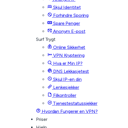
Skjul Identitet
Forhindre Sporing
Spare Penger
Anonym E-post
Surf Trygt
Online Sikkerhet
VPN Kryptering
Hva er Min IP?
DNS Lekkasjetest
Skjul IP-en din
Lenkesjekker
Filkontroller
Tjenestestatussjekker
Hvordan Fungerer en VPN?
Priser
Hjelp