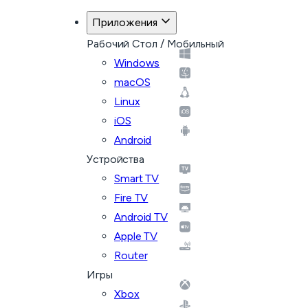
Приложения
Рабочий Стол / Мобильный
Windows
macOS
Linux
iOS
Android
Устройства
Smart TV
Fire TV
Android TV
Apple TV
Router
Игры
Xbox