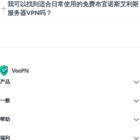
阿根廷布宜诺斯艾利斯VPN可能会很有用。它还可以在
如果您需要免费的布宜诺斯艾利斯VPN下载以进行简单
我可以找到适合日常使用的免费布宜诺斯艾利斯
公共Wi-Fi上增加隐私。
的日常浏览，可以从VeePN浏览器扩展开始。安装快速
服务器VPN吗？
且易于使用。
是的，但请谨慎选择。一些免费工具不值得信任。如果
您想要免费的布宜诺斯艾利斯服务器VPN，最好使用具
有明确隐私规则的知名提供商。
产品
Windows PC VPN
一般
VPN for macOS
Linux VPN
什么是VPN？
iOS VPN
帮助
VPN下载
Android VPN
功能
Chrome
支持中心
定价
福利
Firefox
联系我们