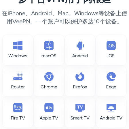
在iPhone、Android、Mac、Windows等设备上使
用VeePN。一个账户可以保护多达10个设备。
Windows
macOS
Android
iOS
Router
Chrome
Firefox
Edge
Fire TV
Apple TV
Smart TV
Android TV