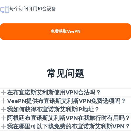
每个订阅可用10台设备
免费获取VeePN
常见问题
在布宜诺斯艾利斯使用VPN合法吗？
是的。在布宜诺斯艾利斯使用VPN是合法的，适用于正
VeePN提供布宜诺斯艾利斯VPN免费选项吗？
常的隐私和安全需求。只需负责任地使用，并遵循阿根
是的。如果您想要布宜诺斯艾利斯VPN的免费访问，
我如何获得布宜诺斯艾利斯IP地址？
廷的当地法律。
VeePN浏览器扩展是一个简单的起点。如果您想要更多
安装VeePN，打开应用程序或扩展，连接到布宜诺斯艾
阿根廷布宜诺斯艾利斯VPN在我旅行时有用吗？
功能和更好的速度，可以稍后切换到完整应用程序。
利斯服务器。一旦连接，网站将看到布宜诺斯艾利斯位
是的，当您希望在国外访问本地网站、服务或账户时，
我在哪里可以下载免费的布宜诺斯艾利斯VPN？
置，而不是您的真实IP。