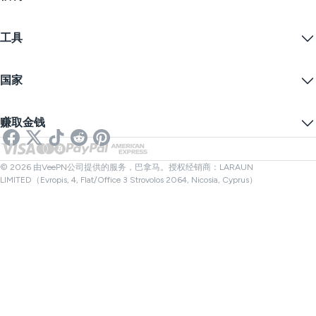
VPN免费试用
Edge
常见问题
优惠券
流播内容
免费VPN
隐私政策
工具
学生优惠
网络隐私
服务条款
VPN服务器
在线安全
备案警告
什么是我的IP？
博客
匿名IP
国家
Cookie偏好设置
隐藏您的IP
VPN用于游戏
DNS泄漏测试
防止追踪
美国VPN
在线短信
赚取金钱
流媒体用VPN
英国VPN
链接检查器
Netflix VPN
加拿大VPN
文件检查器
合作伙伴
土耳其VPN
© 2026 由VeePN公司提供的服务，巴拿马。授权经销商：LARAUN
LIMITED（Evropis, 4, Flat/Office 3 Strovolos 2064, Nicosia, Cyprus）