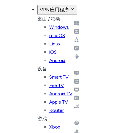
VPN应用程序
桌面 / 移动
Windows
macOS
Linux
iOS
Android
设备
Smart TV
Fire TV
Android TV
Apple TV
Router
游戏
Xbox