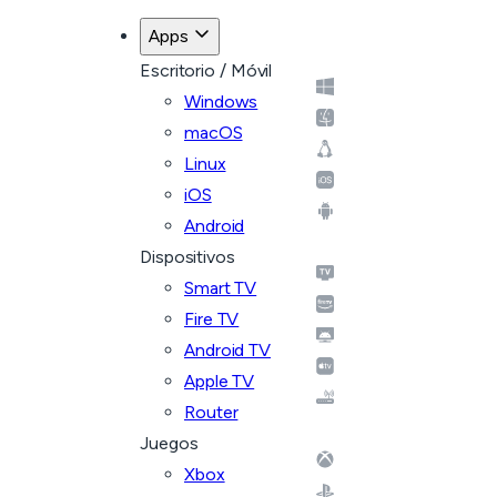
Apps
Escritorio / Móvil
Windows
macOS
Linux
iOS
Android
Dispositivos
Smart TV
Fire TV
Android TV
Apple TV
Router
Juegos
Xbox