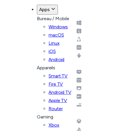
Apps
Bureau / Mobile
Windows
macOS
Linux
iOS
Android
Appareils
Smart TV
Fire TV
Android TV
Apple TV
Router
Gaming
Xbox