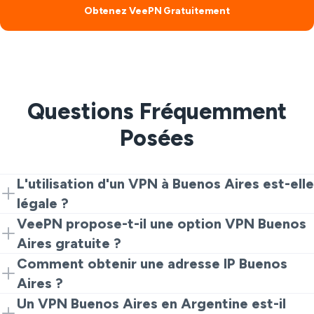
Obtenez VeePN Gratuitement
Questions Fréquemment
Posées
L'utilisation d'un VPN à Buenos Aires est-elle
légale ?
Oui. Utiliser un VPN à Buenos Aires est légal pour des
VeePN propose-t-il une option VPN Buenos
besoins normaux de confidentialité et de sécurité.
Aires gratuite ?
Utilisez-le simplement de manière responsable et
Oui. Si vous souhaitez un accès VPN Buenos Aires
Comment obtenir une adresse IP Buenos
suivez les lois locales en Argentine.
gratuit, l'extension de navigateur VeePN est un bon
Aires ?
point de départ. Vous pouvez passer à l'application
Installez VeePN, ouvrez l'application ou l'extension, et
Un VPN Buenos Aires en Argentine est-il
complète plus tard si vous souhaitez plus de