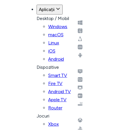
Aplicații
Desktop / Mobil
Windows
macOS
Linux
iOS
Android
Dispozitive
Smart TV
Fire TV
Android TV
Apple TV
Router
Jocuri
Xbox