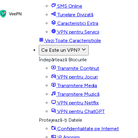
SMS Online
Tunelare Divizată
Caracteristici Extra
VPN pentru Servicii
Vezi Toate Caracteristicile
Ce Este un VPN?
Îndepărtează Blocurile
Transmite Conținut
VPN pentru Jocuri
Transmitere Media
Transmitere Muzică
VPN pentru Netflix
VPN pentru ChatGPT
Protejează-ți Datele
Confidențialitate pe Internet
IP Anonim