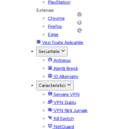
PlayStation
Extensie
Chrome
Firefox
Edge
Vezi Toate Aplicațiile
Securitate
Antivirus
Alertă Breșă
ID Alternativ
Caracteristici
Servere VPN
VPN Dublu
VPN fără Jurnale
Kill Switch
NetGuard