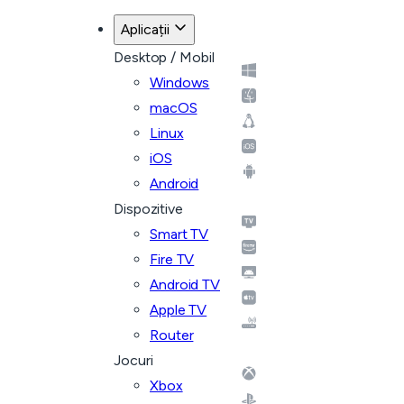
Aplicații
Desktop / Mobil
Windows
macOS
Linux
iOS
Android
Dispozitive
Smart TV
Fire TV
Android TV
Apple TV
Router
Jocuri
Xbox