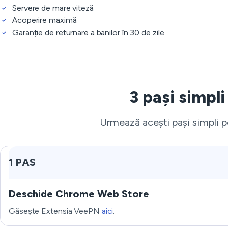
Servere de mare viteză
Acoperire maximă
Garanție de returnare a banilor în 30 de zile
3 pași simpl
Urmează acești pași simpli pe
1 PAS
Deschide Chrome Web Store
Găsește Extensia VeePN
aici
.