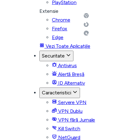
PlayStation
Extensie
Chrome
Firefox
Edge
Vezi Toate Aplicațiile
Securitate
Antivirus
Alertă Breșă
ID Alternativ
Caracteristici
Servere VPN
VPN Dublu
VPN fără Jurnale
Kill Switch
NetGuard