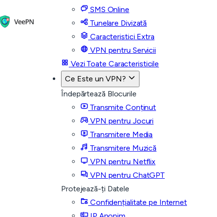
SMS Online
Tunelare Divizată
Caracteristici Extra
VPN pentru Servicii
Vezi Toate Caracteristicile
Ce Este un VPN?
Îndepărtează Blocurile
Transmite Conținut
VPN pentru Jocuri
Transmitere Media
Transmitere Muzică
VPN pentru Netflix
VPN pentru ChatGPT
Protejează-ți Datele
Confidențialitate pe Internet
IP Anonim