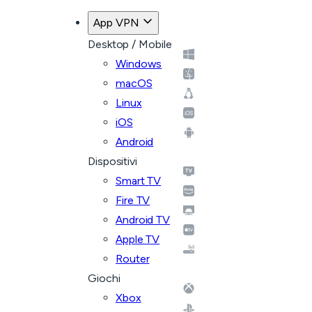
App VPN
Desktop / Mobile
Windows
macOS
Linux
iOS
Android
Dispositivi
Smart TV
Fire TV
Android TV
Apple TV
Router
Giochi
Xbox