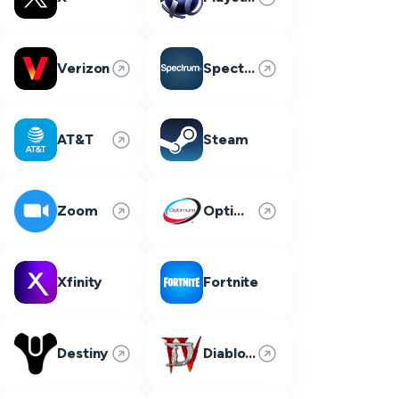
Verizon
Spectrum
AT&T
Steam
Zoom
Optimum
Xfinity
Fortnite
Destiny
Diablo 4