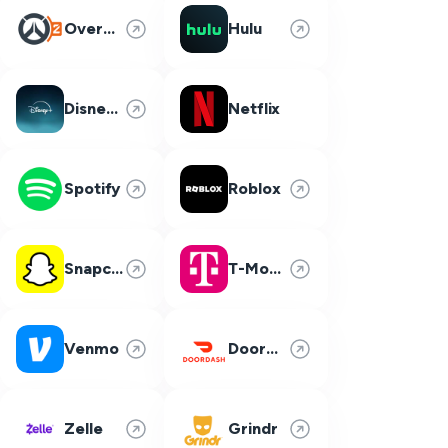
Overwatch 2
Hulu
Disney Plus
Netflix
Spotify
Roblox
Snapchat
T-Mobile
Venmo
DoorDash
Zelle
Grindr