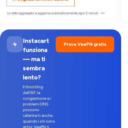
Lo stato aggregato si aggiorna automaticamente ogni 5 minuti ·
—
Instacart
Prova VeePN gratis
funziona
— ma ti
sembra
lento?
Il throttling
dell'ISP, la
congestione e i
problemi DNS
possono
rallentarti anche
quando i siti sono
attivi. VeePN ti