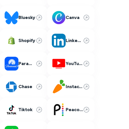
Bluesky
Canva
Shopify
LinkedIn
Paramount Plus
YouTube TV
Chase
Instacart
Tiktok
Peacock