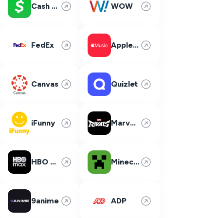
Cash App
WOW
FedEx
Apple Music
Canvas
Quizlet
iFunny
Marvel Rivals
HBO Max
Minecraft
9anime
ADP