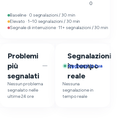
0
Baseline · 0 segnalazioni / 30 min
Elevato · 1–10 segnalazioni / 30 min
Segnale di interruzione · 11+ segnalazioni / 30 min
Problemi
Segnalazioni
più
in tempo
Aggiungi la tua
—
segnalati
reale
Nessun problema
Nessuna
segnalato nelle
segnalazione in
ultime 24 ore
tempo reale