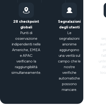
28 checkpoint
Segnalazioni
Clas
globali
degli utenti
in
Punti di
Le
osservazione
segnalazioni
se
indipendenti nelle
anonime
au
Americhe, EMEA
aggiungono
pi
e APAC
una verità sul
fal
verificano la
campo che le
un'i
raggiungibilità
nostre
Al
simultaneamente.
verifiche
loc
automatiche
possono
mancare.