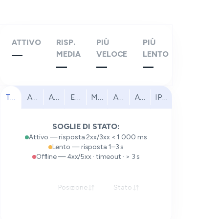
ATTIVO
RISP.
PIÙ
PIÙ
—
MEDIA
VELOCE
LENTO
—
—
—
Tutti
America del Nord
America del Sud
Europa
Medio Oriente
Africa
Asia Pacifico
IPv6
SOGLIE DI STATO:
Attivo — risposta 2xx/3xx < 1 000 ms
Lento — risposta 1–3 s
Offline — 4xx/5xx · timeout · > 3 s
Posizione
Stato
Risposta