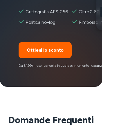
Location
Crittografia AES-256
Oltre 2 600+ server
Instacart ragg
Encryption
Politica no-log
Rimborso in 30 giorni
Ottieni lo sconto
Da $1,99/mese · cancella in qualsiasi momento · garanzia di rimborso 30 g
Domande Frequenti