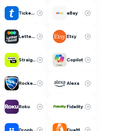
Ticketmaster
eBay
Letterboxd
Etsy
Straight Talk
Copilot
Rocket League
Alexa
Roku
Fidelity
Dropbox
FiveM