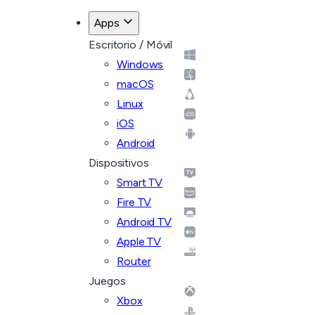
Apps
Escritorio / Móvil
Windows
macOS
Linux
iOS
Android
Dispositivos
Smart TV
Fire TV
Android TV
Apple TV
Router
Juegos
Xbox