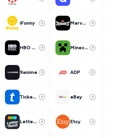
iFunny
Marvel Rivals
HBO Max
Minecraft
9anime
ADP
Ticketmaster
eBay
Letterboxd
Etsy