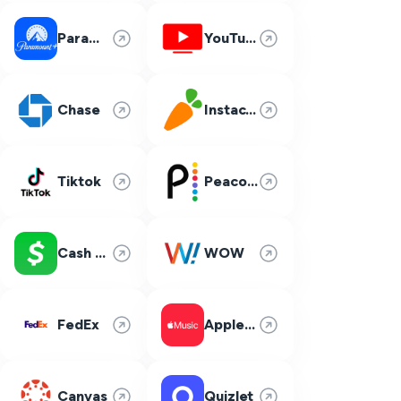
Paramount Plus
YouTube TV
Chase
Instacart
Tiktok
Peacock
Cash App
WOW
FedEx
Apple Music
Canvas
Quizlet