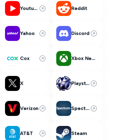
Youtube
Reddit
Yahoo
Discord
Cox
Xbox Network
X
Playstation Network
Verizon
Spectrum
AT&T
Steam