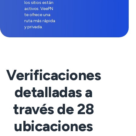
los sitios están
activos. VeePN
te ofrece una
ruta más rápida
y privada.
Verificaciones
detalladas a
través de
28
ubicaciones