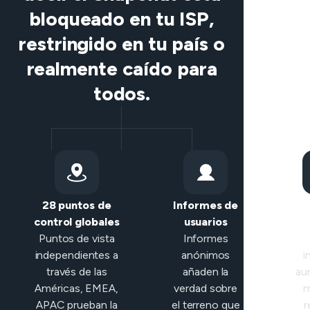
bloqueado en tu ISP,
restringido en tu país o
realmente caído para
todos.
28 puntos de
Informes de
Cla
control globales
usuarios
in
Puntos de vista
Informes
independientes a
anónimos
i
través de las
añaden la
au
Américas, EMEA,
verdad sobre
m
APAC prueban la
el terreno que
r