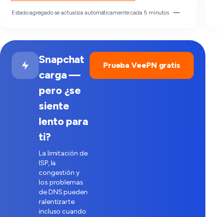
Estado agregado se actualiza automáticamente cada 5 minutos ·
—
Snapchat
Prueba VeePN gratis
carga —
pero ¿se
siente
lento para
ti?
La limitación de
ISP, la
congestión y
los problemas
de DNS pueden
ralentizarte
incluso cuando