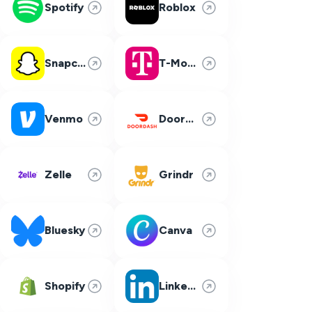
Spotify
Roblox
Snapchat
T-Mobile
Venmo
DoorDash
Zelle
Grindr
Bluesky
Canva
Shopify
LinkedIn