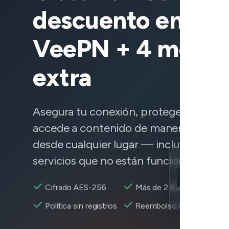
descuento en
VeePN + 4 meses
extra
Asegura tu conexión, protege tus datos
accede a contenido de manera confiab
desde cualquier lugar — incluyendo
servicios que no están funcionando.
Location
Snapchat acce
Cifrado AES-256
Más de 2 600+ servidore
Encryption
Política sin registros
Reembolso de 30 días