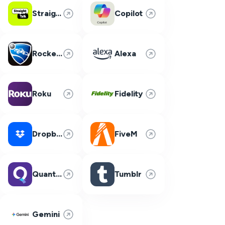
Straight Talk
Copilot
Rocket League
Alexa
Roku
Fidelity
Dropbox
FiveM
Quantum Fiber
Tumblr
Gemini