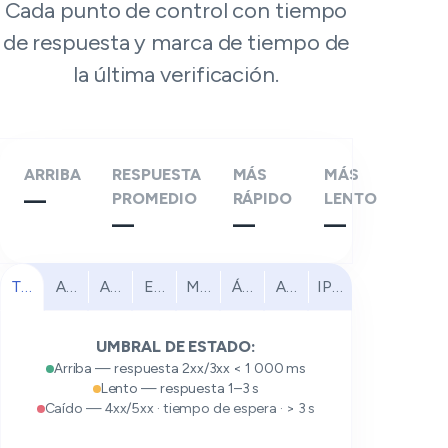
Cada punto de control con tiempo
de respuesta y marca de tiempo de
la última verificación.
ARRIBA
RESPUESTA
MÁS
MÁS
—
PROMEDIO
RÁPIDO
LENTO
—
—
—
Todos
América del Norte
América del Sur
Europa
Medio Oriente
África
Asia Pacífico
IPv6
UMBRAL DE ESTADO:
Arriba — respuesta 2xx/3xx < 1 000 ms
Lento — respuesta 1–3 s
Caído — 4xx/5xx · tiempo de espera · > 3 s