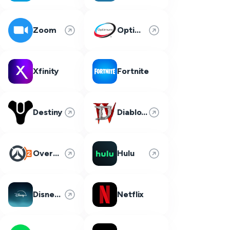
Zoom
Optimum
Xfinity
Fortnite
Destiny
Diablo 4
Overwatch 2
Hulu
Disney Plus
Netflix