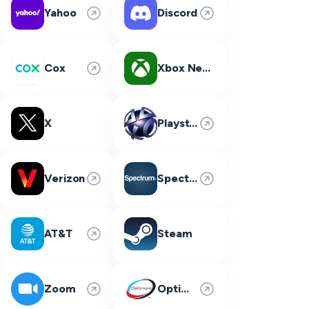
Yahoo
Discord
Cox
Xbox Network
X
Playstation Network
Verizon
Spectrum
AT&T
Steam
Zoom
Optimum