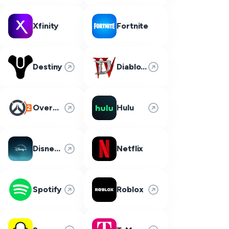
Xfinity
Fortnite
Destiny
Diablo 4
Overwatch 2
Hulu
Disney Plus
Netflix
Spotify
Roblox