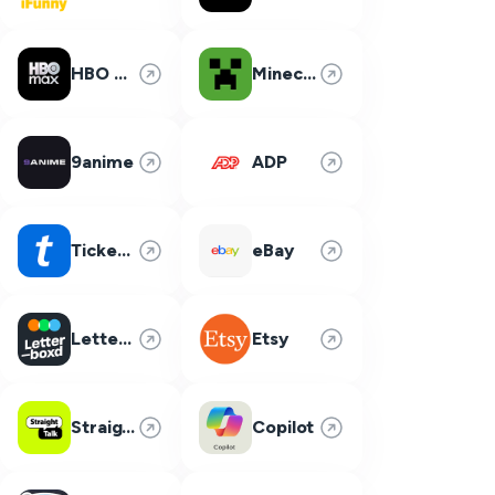
HBO Max
Minecraft
9anime
ADP
Ticketmaster
eBay
Letterboxd
Etsy
Straight Talk
Copilot