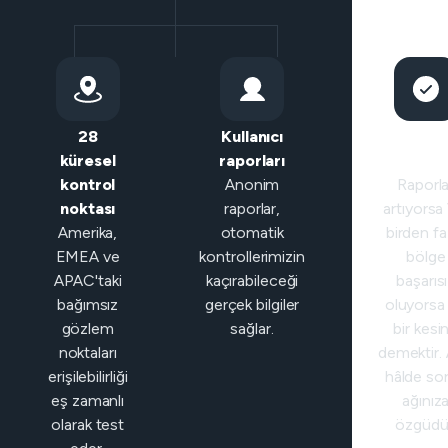
28
Kullanıcı
Akıllı
küresel
raporları
sınıfland
kontrol
Anonim
Raporla
noktası
raporlar,
artıyorsa
Amerika,
otomatik
birden fa
EMEA ve
kontrollerimizin
bölge
APAC'taki
kaçırabileceği
başarıs
bağımsız
gerçek bilgiler
oluyorsa
gözlem
sağlar.
bir kesin
noktaları
demektir. 
erişilebilirliği
hâlde so
eş zamanlı
ağınız
olarak test
özgüdü