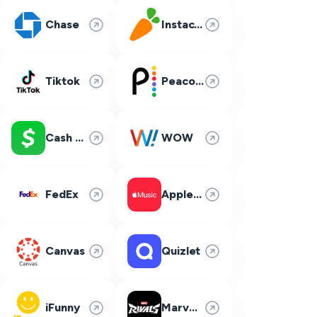
Chase
Instacart
Tiktok
Peacock
Cash App
WOW
FedEx
Apple Music
Canvas
Quizlet
iFunny
Marvel Rivals