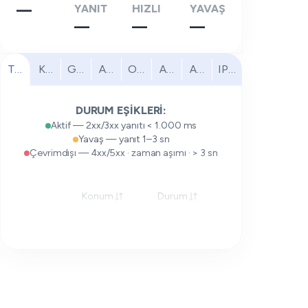
—
YANIT
HIZLI
YAVAŞ
—
—
—
Tümü
Kuzey Amerika
Güney Amerika
Avrupa
Orta Doğu
Afrika
Asya Pasifik
IPv6
DURUM EŞİKLERİ:
Aktif — 2xx/3xx yanıtı < 1.000 ms
Yavaş — yanıt 1–3 sn
Çevrimdışı — 4xx/5xx · zaman aşımı · > 3 sn
Konum
Durum
Yanıt