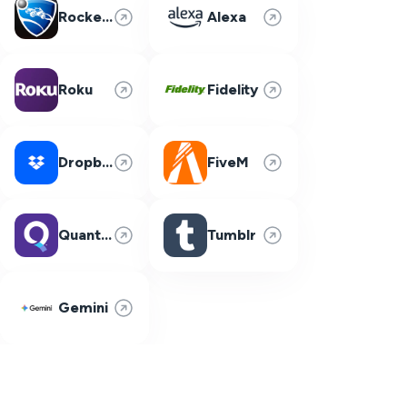
Rocket League
Alexa
Roku
Fidelity
Dropbox
FiveM
Quantum Fiber
Tumblr
Gemini