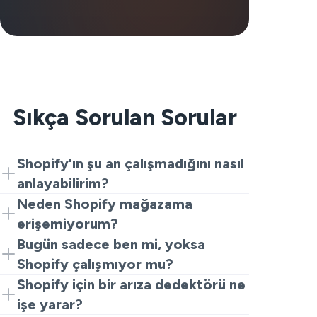
Sıkça Sorulan Sorular
Shopify'ın şu an çalışmadığını nasıl
anlayabilirim?
Shopify’ın şu anda çalışmadığını
Neden Shopify mağazama
anlamanın en kolay yolu, yukarıdaki
erişemiyorum?
kullanıcı raporu grafiğine bakmaktır. Birçok
Shopify çalışmadığında, giriş sırasında
Bugün sadece ben mi, yoksa
kullanıcı sorun bildiriyorsa, sorun
veya yavaş yüklemelerde hatalar
Shopify çalışmıyor mu?
muhtemelen Shopify tarafındadır.
görebilirsiniz. Ayrıca, yönetici panellerine
Eğer bildirilen veri çok fazlaysa, bugün
Shopify için bir arıza dedektörü ne
erişemeyebilirsiniz. Bu sayfada diğer
Shopify'ın çalışmıyor olması muhtemelen
işe yarar?
kullanıcıların da aynı sorunları görüp
başkalarını da etkiliyor demektir. Eğer