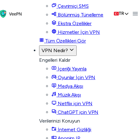
Çevrimiçi SMS
TR
Bölünmüş Tünelleme
Ekstra Özellikler
Hizmetler İçin VPN
Tüm Özellikleri Gör
VPN Nedir?
Engelleri Kaldır
İçeriği Yayınla
Oyunlar İçin VPN
Medya Akışı
Müzik Akışı
Netflix için VPN
ChatGPT için VPN
Verilerinizi Koruyun
İnternet Gizliliği
Anonim IP