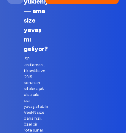
yükleniyor
— ama
size
yavaş
mı
geliyor?
ISP
kısıtlaması,
tıkanıklık ve
DNS
sorunları
siteler açık
olsa bile
sizi
yavaşlatabilir.
VeePN size
daha hızlı,
özel bir
rota sunar.