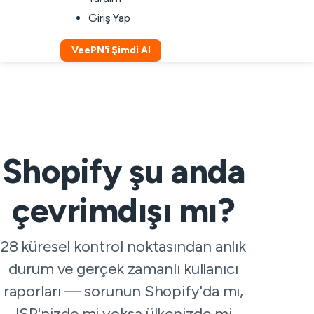
Giriş Yap
VeePN'i Şimdi Al
Shopify şu anda
çevrimdışı mı?
28 küresel kontrol noktasından anlık
durum ve gerçek zamanlı kullanıcı
raporları — sorunun Shopify'da mı,
ISP'nizde mi yoksa ülkenizde mi