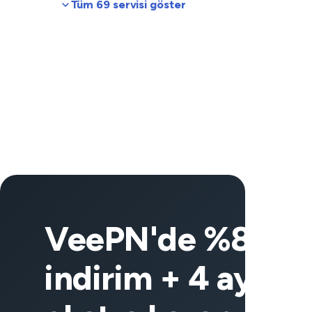
Tüm 69 servisi göster
VeePN'de %83
indirim + 4 ay