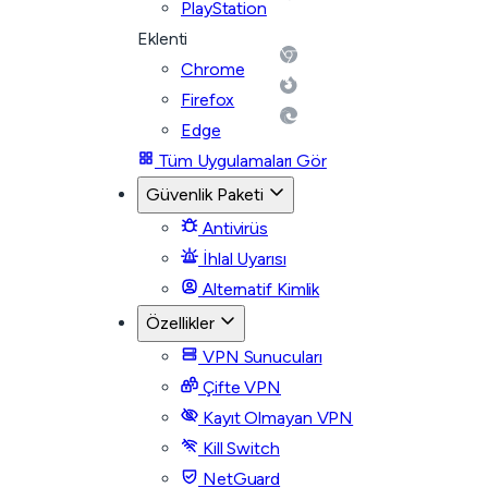
PlayStation
Eklenti
Chrome
Firefox
Edge
Tüm Uygulamaları Gör
Güvenlik Paketi
Antivirüs
İhlal Uyarısı
Alternatif Kimlik
Özellikler
VPN Sunucuları
Çifte VPN
Kayıt Olmayan VPN
Kill Switch
NetGuard