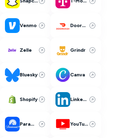
Snapchat
T-Mobile
Venmo
DoorDash
Zelle
Grindr
Bluesky
Canva
Shopify
LinkedIn
Paramount Plus
YouTube TV