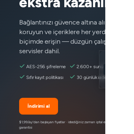
ekstra kazanın
Bağlantınızı güvence altına alın, verilerin
koruyun ve içeriklere her yerden güvenil
biçimde erişin — düzgün çalışmayan
servisler dahil.
Location
AES-256 şifreleme
2.600+ sunucu
Shopify erişileb
Sıfır kayıt politikası
30 günlük iade
Encryption
İndirimi al
$1,99/ay'dan başlayan fiyatlar · istediğiniz zaman iptal edin · 30 günlük pa
garantisi