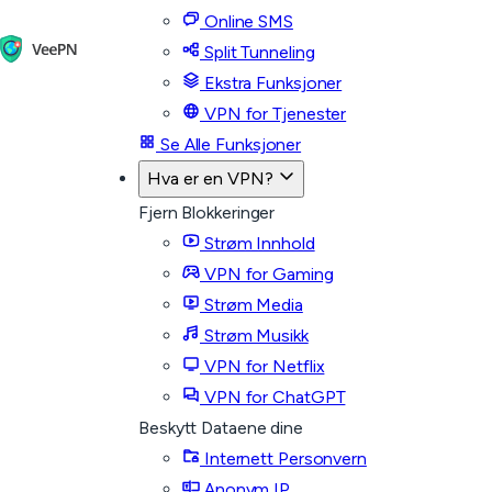
Online SMS
Split Tunneling
Ekstra Funksjoner
VPN for Tjenester
Se Alle Funksjoner
Hva er en VPN?
Fjern Blokkeringer
Strøm Innhold
VPN for Gaming
Strøm Media
Strøm Musikk
VPN for Netflix
VPN for ChatGPT
Beskytt Dataene dine
Internett Personvern
Anonym IP