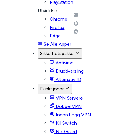
PlayStation
Utvidelse
Chrome
Firefox
Edge
Se Alle Apper
Sikkerhetspakke
Antivirus
Bruddvarsling
Alternativ ID
Funksjoner
VPN Servere
Dobbel VPN
Ingen Logg VPN
Kill Switch
NetGuard