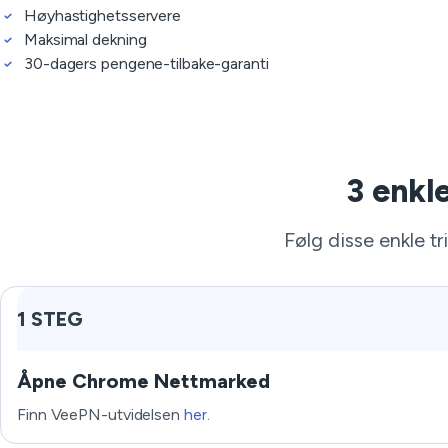
Høyhastighetsservere
Maksimal dekning
30-dagers pengene-tilbake-garanti
3 enkl
Følg disse enkle t
1 STEG
Åpne Chrome Nettmarked
Finn VeePN-utvidelsen
her
.