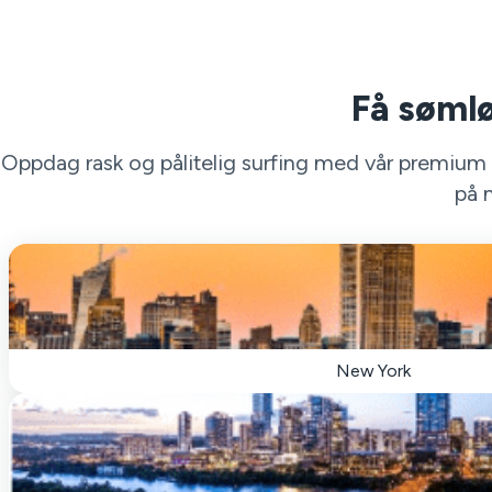
Få sømlø
Oppdag rask og pålitelig surfing med vår premium VP
på 
New York