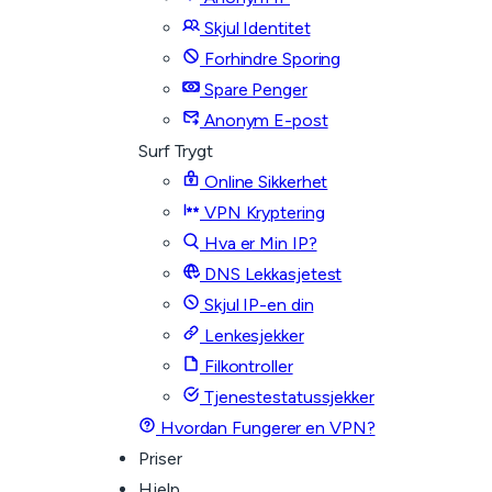
Skjul Identitet
Forhindre Sporing
Spare Penger
Anonym E-post
Surf Trygt
Online Sikkerhet
VPN Kryptering
Hva er Min IP?
DNS Lekkasjetest
Skjul IP-en din
Lenkesjekker
Filkontroller
Tjenestestatussjekker
Hvordan Fungerer en VPN?
Priser
Hjelp