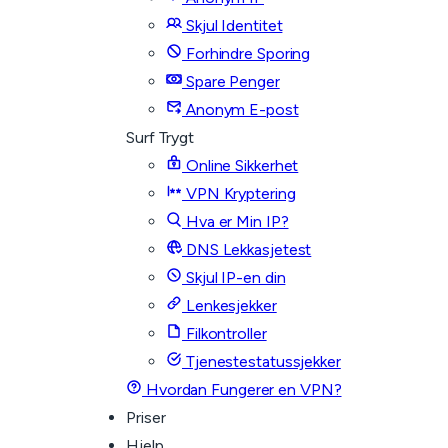
Skjul Identitet
Forhindre Sporing
Spare Penger
Anonym E-post
Surf Trygt
Online Sikkerhet
VPN Kryptering
Hva er Min IP?
DNS Lekkasjetest
Skjul IP-en din
Lenkesjekker
Filkontroller
Tjenestestatussjekker
Hvordan Fungerer en VPN?
Priser
Hjelp