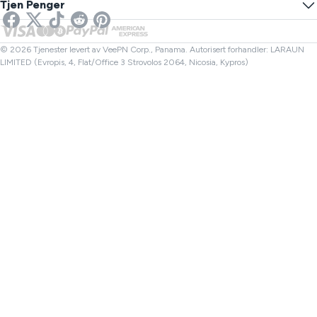
Tjen Penger
VPN for strømming
UK VPN
Lenkesjekker
Netflix VPN
Canada VPN
Filkontroller
Partnere
Tyrkia VPN
© 2026 Tjenester levert av VeePN Corp., Panama. Autorisert forhandler: LARAUN
LIMITED (Evropis, 4, Flat/Office 3 Strovolos 2064, Nicosia, Kypros)