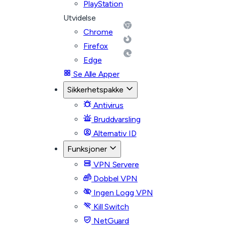
PlayStation
Utvidelse
Chrome
Firefox
Edge
Se Alle Apper
Sikkerhetspakke
Antivirus
Bruddvarsling
Alternativ ID
Funksjoner
VPN Servere
Dobbel VPN
Ingen Logg VPN
Kill Switch
NetGuard