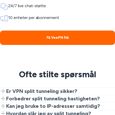
24/7 live chat-støtte
10 enheter per abonnement
Få VeePN Nå
Ofte stilte spørsmål
Er VPN split tunneling sikker?
Ja. Det er sikkert når du forstår hvilken trafikk som
Forbedrer split tunneling hastigheten?
omgår VPN-en og holder sensitiv aktivitet beskyttet.
Ja. Å ekskludere dataintensive eller latenssensitiv apper
Kan jeg bruke to IP-adresser samtidig?
kan merkbart forbedre ytelsen.
Ja. Split tunneling tillater samtidig bruk av VPN- og
Hvordan slår jeg av split tunneling?