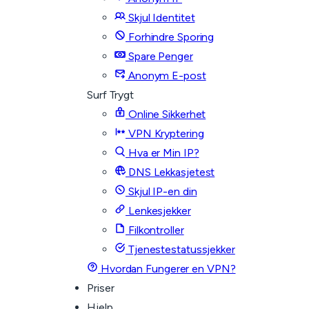
Skjul Identitet
Forhindre Sporing
Spare Penger
Anonym E-post
Surf Trygt
Online Sikkerhet
VPN Kryptering
Hva er Min IP?
DNS Lekkasjetest
Skjul IP-en din
Lenkesjekker
Filkontroller
Tjenestestatussjekker
Hvordan Fungerer en VPN?
Priser
Hjelp