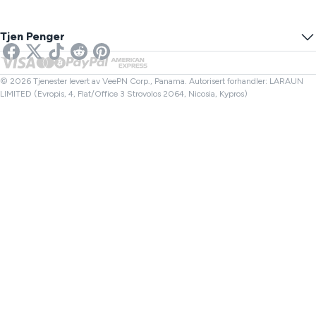
VPN for Gaming
DNS Lekkasjetest
Forhindre Sporing
USA VPN
Online SMS
Tjen Penger
VPN for strømming
UK VPN
Lenkesjekker
Netflix VPN
Canada VPN
Filkontroller
Partnere
Tyrkia VPN
© 2026 Tjenester levert av VeePN Corp., Panama. Autorisert forhandler: LARAUN
LIMITED (Evropis, 4, Flat/Office 3 Strovolos 2064, Nicosia, Kypros)