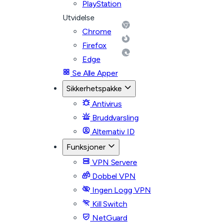
PlayStation
Utvidelse
Chrome
Firefox
Edge
Se Alle Apper
Sikkerhetspakke
Antivirus
Bruddvarsling
Alternativ ID
Funksjoner
VPN Servere
Dobbel VPN
Ingen Logg VPN
Kill Switch
NetGuard