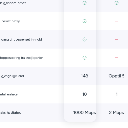
la gjennom privat
ilpasset proxy
ilgang til ubegrenset innhold
toppe sporing fra tredjeparter
148
Opptil 5
ilgjengelige land
10
1
ntall enheter
1000 Mbps
2 Mbps
aks. hastighet