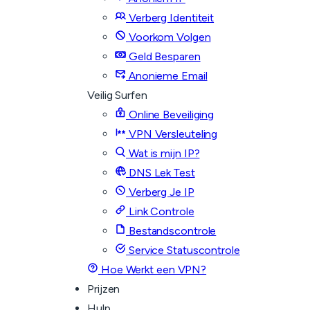
Verberg Identiteit
Voorkom Volgen
Geld Besparen
Anonieme Email
Veilig Surfen
Online Beveiliging
VPN Versleuteling
Wat is mijn IP?
DNS Lek Test
Verberg Je IP
Link Controle
Bestandscontrole
Service Statuscontrole
Hoe Werkt een VPN?
Prijzen
Hulp