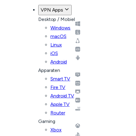
VPN Apps
Desktop / Mobiel
Windows
macOS
Linux
iOS
Android
Apparaten
Smart TV
Fire TV
Android TV
Apple TV
Router
Gaming
Xbox