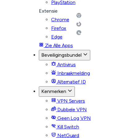
PlayStation
Extensie
Chrome
Firefox
Edge
Zie Alle Apps
Beveiligingsbundel
Antivirus
Inbraakmelding
Alternatief ID
Kenmerken
VPN Servers
Dubbele VPN
Geen Log VPN
Kill Switch
NetGuard