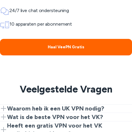
24/7 live chat ondersteuning
10 apparaten per abonnement
Haal VeePN Gratis
Veelgestelde Vragen
Waarom heb ik een UK VPN nodig?
Om toegang te krijgen tot lokale inhoud binnen je land,
Wat is de beste VPN voor het VK?
zoals BBC iPlayer, ITV Hub, All 4 en meer, heb je een
De beste VPN voor het VK is een dienst die sterke
Heeft een gratis VPN voor het VK
op het VK gebaseerde VPN nodig. Een VPN-app zorgt
encryptie, hoge verbindingssnelheden en een