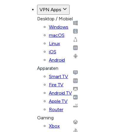
VPN Apps
Desktop / Mobiel
Windows
macOS
Linux
iOS
Android
Apparaten
Smart TV
Fire TV
Android TV
Apple TV
Router
Gaming
Xbox