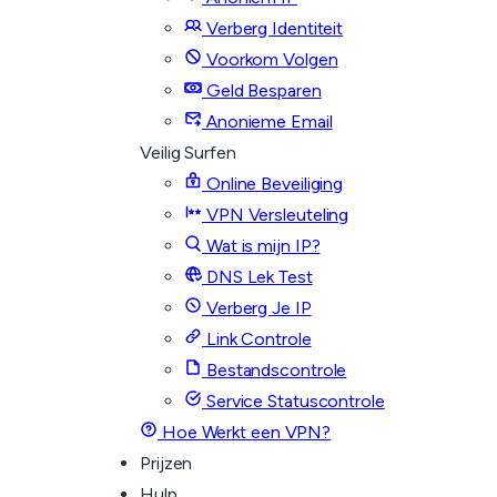
Verberg Identiteit
Voorkom Volgen
Geld Besparen
Anonieme Email
Veilig Surfen
Online Beveiliging
VPN Versleuteling
Wat is mijn IP?
DNS Lek Test
Verberg Je IP
Link Controle
Bestandscontrole
Service Statuscontrole
Hoe Werkt een VPN?
Prijzen
Hulp