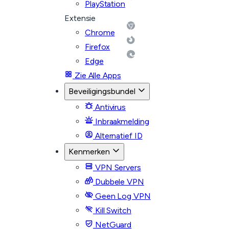
PlayStation
Extensie
Chrome
Firefox
Edge
Zie Alle Apps
Beveiligingsbundel
Antivirus
Inbraakmelding
Alternatief ID
Kenmerken
VPN Servers
Dubbele VPN
Geen Log VPN
Kill Switch
NetGuard