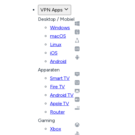
VPN Apps
Desktop / Mobiel
Windows
macOS
Linux
iOS
Android
Apparaten
Smart TV
Fire TV
Android TV
Apple TV
Router
Gaming
Xbox