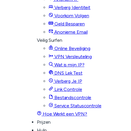
Verberg Identiteit
Voorkom Volgen
Geld Besparen
Anonieme Email
Veilig Surfen
Online Beveiliging
VPN Versleuteling
Wat is mijn IP?
DNS Lek Test
Verberg Je IP
Link Controle
Bestandscontrole
Service Statuscontrole
Hoe Werkt een VPN?
Prijzen
Hulp