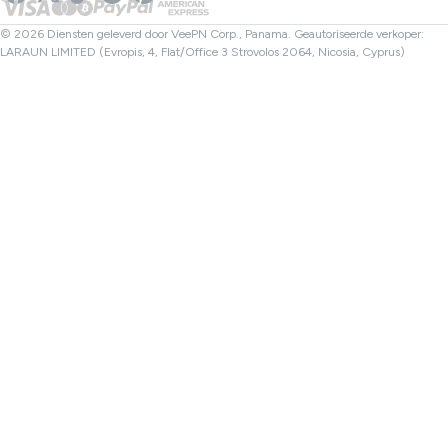
Bestandscontrole
Partners
Turkije VPN
© 2026 Diensten geleverd door VeePN Corp., Panama. Geautoriseerde verkoper:
LARAUN LIMITED (Evropis, 4, Flat/Office 3 Strovolos 2064, Nicosia, Cyprus)