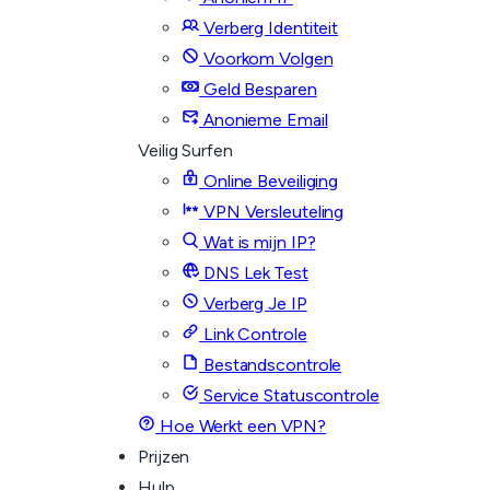
Verberg Identiteit
Voorkom Volgen
Geld Besparen
Anonieme Email
Veilig Surfen
Online Beveiliging
VPN Versleuteling
Wat is mijn IP?
DNS Lek Test
Verberg Je IP
Link Controle
Bestandscontrole
Service Statuscontrole
Hoe Werkt een VPN?
Prijzen
Hulp