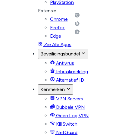
PlayStation
Extensie
Chrome
Firefox
Edge
Zie Alle Apps
Beveiligingsbundel
Antivirus
Inbraakmelding
Alternatief ID
Kenmerken
VPN Servers
Dubbele VPN
Geen Log VPN
Kill Switch
NetGuard