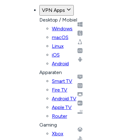
VPN Apps
Desktop / Mobiel
Windows
macOS
Linux
iOS
Android
Apparaten
Smart TV
Fire TV
Android TV
Apple TV
Router
Gaming
Xbox