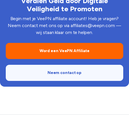
Verdien Geld door Digitale
Veiligheid te Promoten
Begin met je VeePN affiliate account! Heb je vragen?
Neem contact met ons op via
affiliates@veepn.com
—
wij staan klaar om te helpen.
Word een VeePN Affiliate
Neem contact op