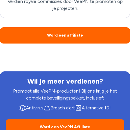
Verdien royale commissies door VeePN te promoten op
je projecten.
Word een affiliate
Wil je meer verdienen?
Promoot alle VeePN-producten! Bij ons krijg je het
complete beveiligingspakket, inclusief:
Antivirus
Breach alert
Alternative ID!
Word een VeePN Affiliate