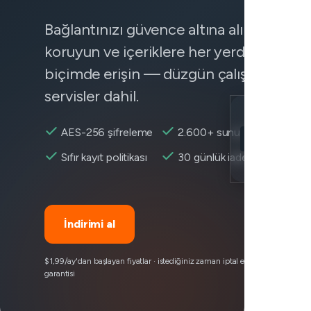
Bağlantınızı güvence altına alın, verilerin
koruyun ve içeriklere her yerden güvenil
biçimde erişin — düzgün çalışmayan
servisler dahil.
Location
AES-256 şifreleme
2.600+ sunucu
Copilot erişileb
Sıfır kayıt politikası
30 günlük iade
Encryption
İndirimi al
$1,99/ay'dan başlayan fiyatlar · istediğiniz zaman iptal edin · 30 günlük pa
garantisi