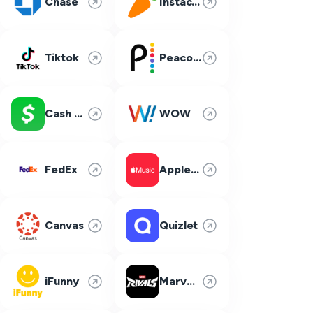
Chase
Instacart
Tiktok
Peacock
Cash App
WOW
FedEx
Apple Music
Canvas
Quizlet
iFunny
Marvel Rivals