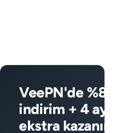
VeePN'de %83
indirim + 4 ay
ekstra kazanın