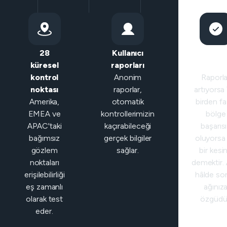
28
Kullanıcı
Akıllı
küresel
raporları
sınıfland
kontrol
Anonim
Raporla
noktası
raporlar,
artıyorsa
Amerika,
otomatik
birden fa
EMEA ve
kontrollerimizin
bölge
APAC'taki
kaçırabileceği
başarıs
bağımsız
gerçek bilgiler
oluyorsa
gözlem
sağlar.
bir kesin
noktaları
demektir. 
erişilebilirliği
hâlde so
eş zamanlı
ağınız
olarak test
özgüdü
eder.