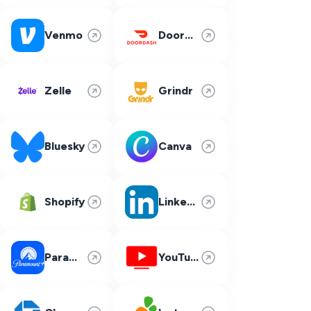
Venmo
DoorDash
Zelle
Grindr
Bluesky
Canva
Shopify
LinkedIn
Paramount Plus
YouTube TV