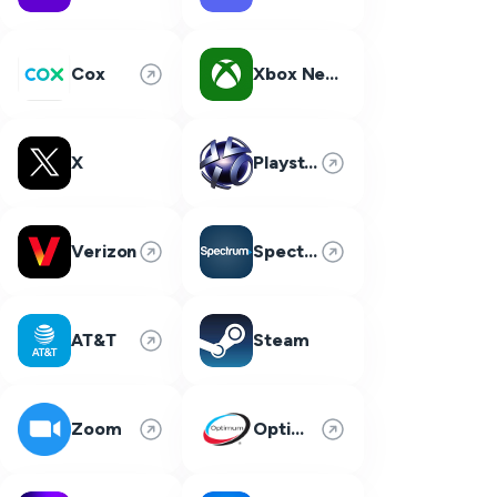
Cox
Xbox Network
X
Playstation Network
Verizon
Spectrum
AT&T
Steam
Zoom
Optimum