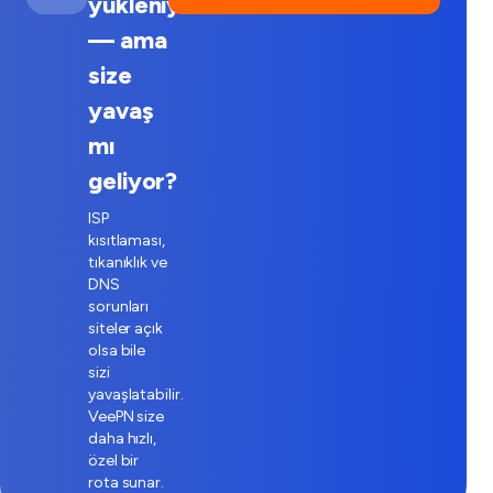
yükleniyor
— ama
size
yavaş
mı
geliyor?
ISP
kısıtlaması,
tıkanıklık ve
DNS
sorunları
siteler açık
olsa bile
sizi
yavaşlatabilir.
VeePN size
daha hızlı,
özel bir
rota sunar.