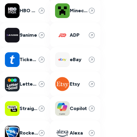
HBO Max
Minecraft
9anime
ADP
Ticketmaster
eBay
Letterboxd
Etsy
Straight Talk
Copilot
Rocket League
Alexa