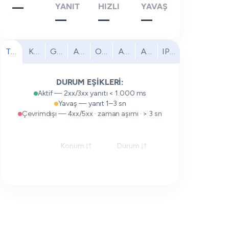
—
YANIT
HIZLI
YAVAŞ
—
—
—
Tümü
Kuzey Amerika
Güney Amerika
Avrupa
Orta Doğu
Afrika
Asya Pasifik
IPv6
DURUM EŞİKLERİ:
Aktif — 2xx/3xx yanıtı < 1.000 ms
Yavaş — yanıt 1–3 sn
Çevrimdışı — 4xx/5xx · zaman aşımı · > 3 sn
Konum
Durum
Yanıt