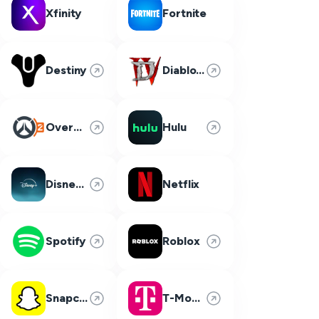
Xfinity
Fortnite
Destiny
Diablo 4
Overwatch 2
Hulu
Disney Plus
Netflix
Spotify
Roblox
Snapchat
T-Mobile