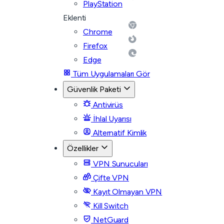
PlayStation
Eklenti
Chrome
Firefox
Edge
Tüm Uygulamaları Gör
Güvenlik Paketi
Antivirüs
İhlal Uyarısı
Alternatif Kimlik
Özellikler
VPN Sunucuları
Çifte VPN
Kayıt Olmayan VPN
Kill Switch
NetGuard