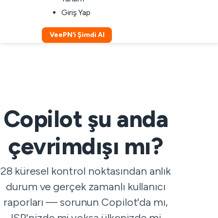
Giriş Yap
VeePN'i Şimdi Al
Copilot şu anda
çevrimdışı mı?
28 küresel kontrol noktasından anlık
durum ve gerçek zamanlı kullanıcı
raporları — sorunun Copilot'da mı,
ISP'nizde mi yoksa ülkenizde mi