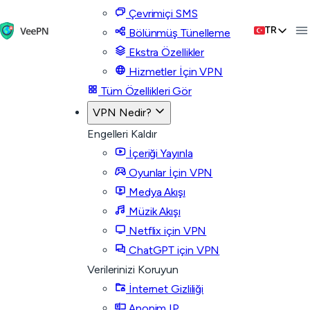
Çevrimiçi SMS
TR
Bölünmüş Tünelleme
Ekstra Özellikler
Hizmetler İçin VPN
Tüm Özellikleri Gör
VPN Nedir?
Engelleri Kaldır
İçeriği Yayınla
Oyunlar İçin VPN
Medya Akışı
Müzik Akışı
Netflix için VPN
ChatGPT için VPN
Verilerinizi Koruyun
İnternet Gizliliği
Anonim IP