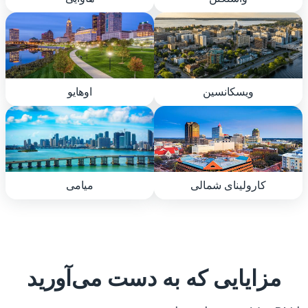
ویسکانسین
اوهایو
کارولینای شمالی
میامی
مزایایی که به دست می‌آورید