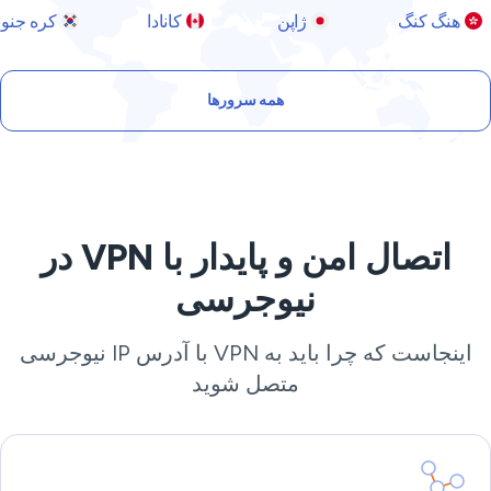
هنگ کنگ
ژاپن
کانادا
کره جنوبی
همه سرورها
اتصال امن و پایدار با VPN در
نیوجرسی
اینجاست که چرا باید به VPN با آدرس IP نیوجرسی
متصل شوید