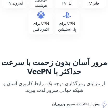
فایر TV
اپل TV
اندروید TV
هوشمند
VPN برای
VPN برای
پلی‌استیشن
اکس‌باکس
رور آسان بدون زحمت با سرعت
حداکثر با VeePN
از مزایای رمزگذاری درجه یک، رابط کاربری آسان و
شبکه جهانی سرور لذت ببرید.
بیش از 2,600+ سرور وی‌پی‌ان