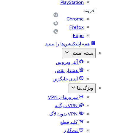
PlayStation
افزونه
Chrome
Firefox
Edge
همه اپلیکیشن‌ها را ببینید
بسته امنیتی
آنتی‌ویروس
هشدار نقض
آیدی جایگزین
ویژگی‌ها
سرورهای VPN
VPN دوگانه
VPN بدون لاگ
کلید قطع
نت‌گارد