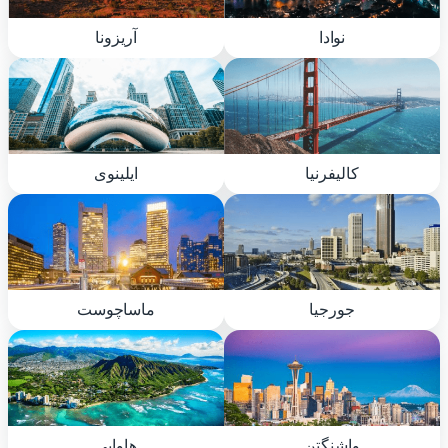
نوادا
آریزونا
کالیفرنیا
ایلینوی
جورجیا
ماساچوست
واشنگتن
هاوایی