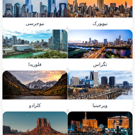
نیویورک
نیوجرسی
تگزاس
فلوریدا
ویرجینیا
کلرادو