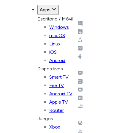
Apps
Escritorio / Móvil
Windows
macOS
Linux
iOS
Android
Dispositivos
Smart TV
Fire TV
Android TV
Apple TV
Router
Juegos
Xbox