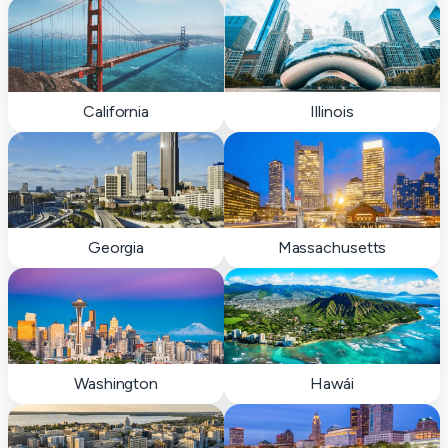
California
Illinois
Georgia
Massachusetts
Washington
Hawái