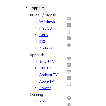
Apps
Bureau / Mobile
Windows
macOS
Linux
iOS
Android
Appareils
Smart TV
Fire TV
Android TV
Apple TV
Router
Gaming
Xbox