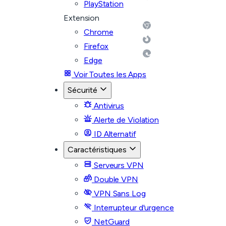
PlayStation
Extension
Chrome
Firefox
Edge
Voir Toutes les Apps
Sécurité
Antivirus
Alerte de Violation
ID Alternatif
Caractéristiques
Serveurs VPN
Double VPN
VPN Sans Log
Interrupteur d'urgence
NetGuard