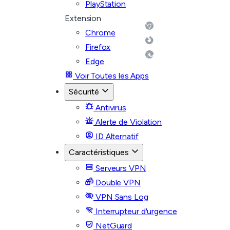
PlayStation
Extension
Chrome
Firefox
Edge
Voir Toutes les Apps
Sécurité
Antivirus
Alerte de Violation
ID Alternatif
Caractéristiques
Serveurs VPN
Double VPN
VPN Sans Log
Interrupteur d'urgence
NetGuard