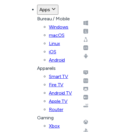
Apps
Bureau / Mobile
Windows
macOS
Linux
iOS
Android
Appareils
Smart TV
Fire TV
Android TV
Apple TV
Router
Gaming
Xbox