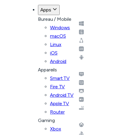
Apps
Bureau / Mobile
Windows
macOS
Linux
iOS
Android
Appareils
Smart TV
Fire TV
Android TV
Apple TV
Router
Gaming
Xbox