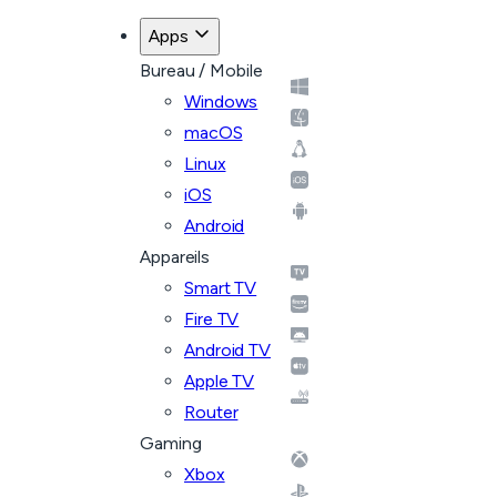
Apps
Bureau / Mobile
Windows
macOS
Linux
iOS
Android
Appareils
Smart TV
Fire TV
Android TV
Apple TV
Router
Gaming
Xbox