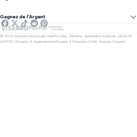
VPN pour le Gaming
Test de Fuite DNS
Empêcher le Tracking
VPN États-Unis
SMS en ligne
Gagnez de l'Argent
VPN pour Streaming
VPN Royaume-Uni
Vérificateur de lien
VPN pour Netflix
VPN Canada
Vérificateur de fichiers
Affiliés
VPN Turquie
© 2026 Services fournis par VeePN Corp., Panama. Revendeur autorisé: LARAUN
LIMITED (Evropis, 4, Appartement/Bureau 3 Strovolos 2064, Nicosie, Chypre)