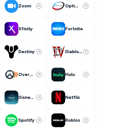
Zoom
Optimum
Xfinity
Fortnite
Destiny
Diablo 4
Overwatch 2
Hulu
Disney Plus
Netflix
Spotify
Roblox