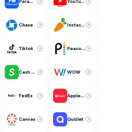
Paramount Plus
YouTube TV
Chase
Instacart
Tiktok
Peacock
Cash App
WOW
FedEx
Apple Music
Canvas
Quizlet