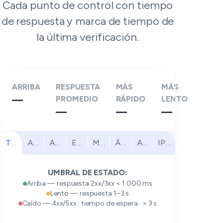
Cada punto de control con tiempo
de respuesta y marca de tiempo de
la última verificación.
ARRIBA
RESPUESTA
MÁS
MÁS
—
PROMEDIO
RÁPIDO
LENTO
—
—
—
Todos
América del Norte
América del Sur
Europa
Medio Oriente
África
Asia Pacífico
IPv6
UMBRAL DE ESTADO:
Arriba — respuesta 2xx/3xx < 1 000 ms
Lento — respuesta 1–3 s
Caído — 4xx/5xx · tiempo de espera · > 3 s