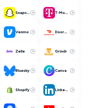
Snapchat
T-Mobile
Venmo
DoorDash
Zelle
Grindr
Bluesky
Canva
Shopify
LinkedIn