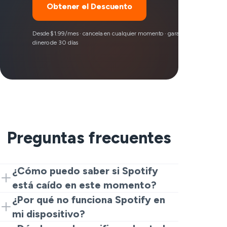
Obtener el Descuento
Desde $1.99/mes · cancela en cualquier momento · garantía de devolución
dinero de 30 días
Preguntas frecuentes
¿Cómo puedo saber si Spotify
está caído en este momento?
Comienza con un rastreador en vivo
¿Por qué no funciona Spotify en
como esta página y los informes
mi dispositivo?
recientes. Si muchos usuarios están
Si no ves informes de otros usuarios