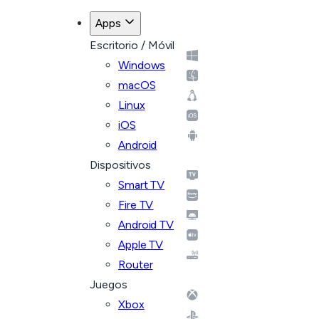
Apps
Escritorio / Móvil
Windows
macOS
Linux
iOS
Android
Dispositivos
Smart TV
Fire TV
Android TV
Apple TV
Router
Juegos
Xbox