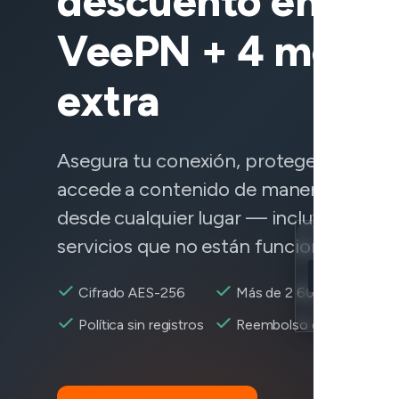
descuento en
VeePN + 4 meses
extra
Asegura tu conexión, protege tus datos
accede a contenido de manera confiab
desde cualquier lugar — incluyendo
servicios que no están funcionando.
Location
Spotify alcan
Cifrado AES-256
Más de 2 600+ servidore
Encryption
Política sin registros
Reembolso de 30 días