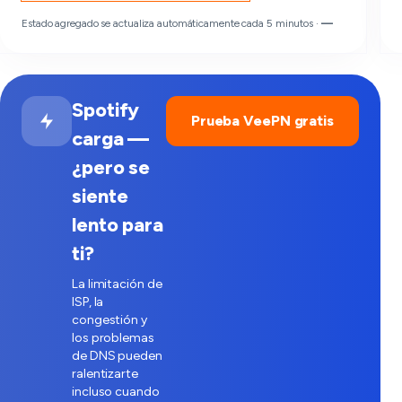
Estado agregado se actualiza automáticamente cada 5 minutos ·
—
Spotify
Prueba VeePN gratis
carga —
¿pero se
siente
lento para
ti?
La limitación de
ISP, la
congestión y
los problemas
de DNS pueden
ralentizarte
incluso cuando