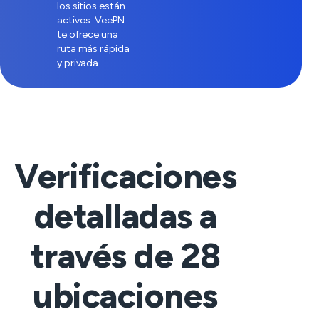
los sitios están
activos. VeePN
te ofrece una
ruta más rápida
y privada.
Verificaciones
detalladas a
través de
28
ubicaciones