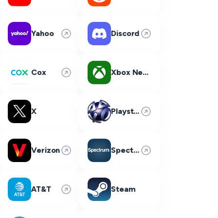
Yahoo
Discord
Cox
Xbox Network
X
Playstation Network
Verizon
Spectrum
AT&T
Steam