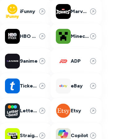
iFunny
Marvel Rivals
HBO Max
Minecraft
9anime
ADP
Ticketmaster
eBay
Letterboxd
Etsy
Straight Talk
Copilot