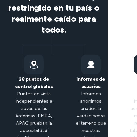
restringido en tu país o
realmente caído para
todos.
28 puntos de
Informes de
Cla
control globales
usuarios
in
Puntos de vista
Informes
independientes a
anónimos
i
través de las
añaden la
au
Américas, EMEA,
verdad sobre
m
APAC prueban la
el terreno que
r
accesibilidad
nuestras
fal