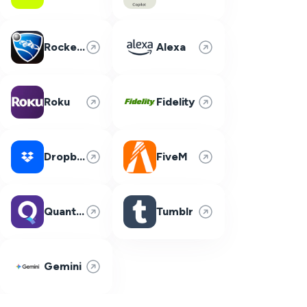
Rocket League
Alexa
Roku
Fidelity
Dropbox
FiveM
Quantum Fiber
Tumblr
Gemini