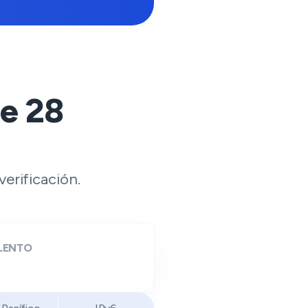
de
28
erificación.
LENTO