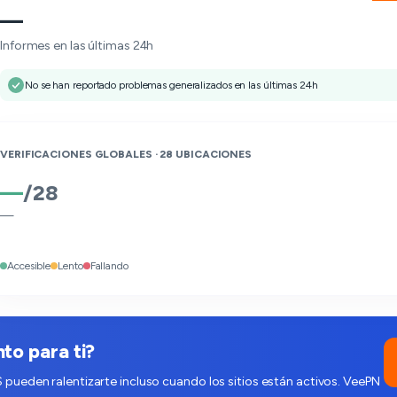
—
Informes en las últimas 24h
No se han reportado problemas generalizados en las últimas 24h
VERIFICACIONES GLOBALES ·
28
UBICACIONES
—
/
28
—
Accesible
Lento
Fallando
to para ti?
S pueden ralentizarte incluso cuando los sitios están activos. VeePN