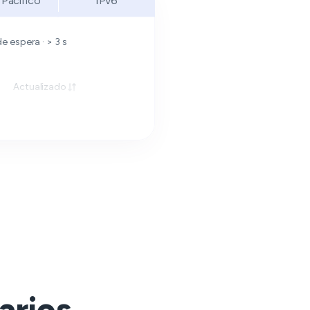
 Pacífico
IPv6
 espera · > 3 s
Actualizado
arios