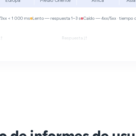
Europa
Medio Oriente
África
Asia
/3xx < 1 000 ms
Lento — respuesta 1–3 s
Caído — 4xx/5xx · tiempo de
Respuesta
o de informes de usu