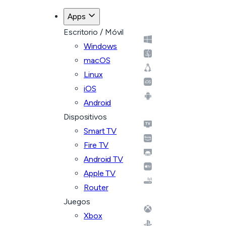
Apps
Escritorio / Móvil
Windows
macOS
Linux
iOS
Android
Dispositivos
Smart TV
Fire TV
Android TV
Apple TV
Router
Juegos
Xbox