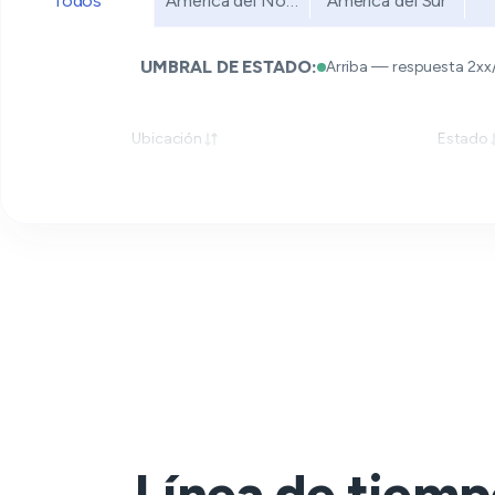
Todos
América del Norte
América del Sur
UMBRAL DE ESTADO:
Arriba — respuesta 2xx
Ubicación
Estado
Línea de tiemp