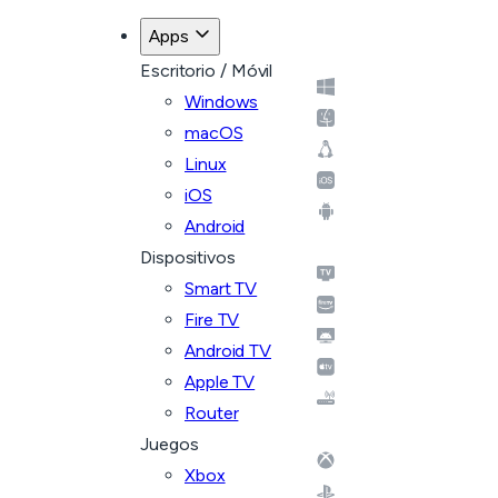
Apps
Escritorio / Móvil
Windows
macOS
Linux
iOS
Android
Dispositivos
Smart TV
Fire TV
Android TV
Apple TV
Router
Juegos
Xbox