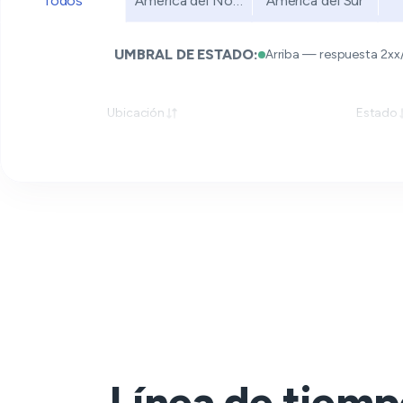
Todos
América del Norte
América del Sur
UMBRAL DE ESTADO:
Arriba — respuesta 2xx
Ubicación
Estado
Línea de tiemp