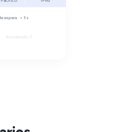
 Pacífico
IPv6
 espera · > 3 s
Actualizado
arios