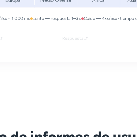
Europa
Medio Oriente
África
Asia
/3xx < 1 000 ms
Lento — respuesta 1–3 s
Caído — 4xx/5xx · tiempo de
Respuesta
o de informes de usu