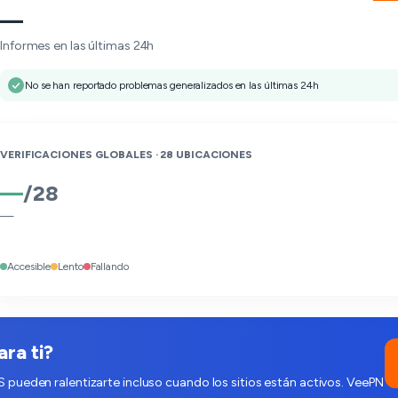
—
Informes en las últimas 24h
No se han reportado problemas generalizados en las últimas 24h
VERIFICACIONES GLOBALES ·
28
UBICACIONES
—
/
28
—
Accesible
Lento
Fallando
ra ti?
S pueden ralentizarte incluso cuando los sitios están activos. VeePN