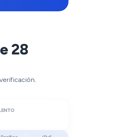
de
28
erificación.
LENTO