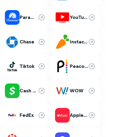
Paramount Plus
YouTube TV
Chase
Instacart
Tiktok
Peacock
Cash App
WOW
FedEx
Apple Music