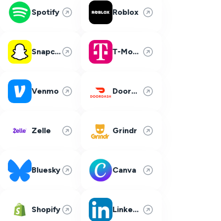
Spotify
Roblox
Snapchat
T-Mobile
Venmo
DoorDash
Zelle
Grindr
Bluesky
Canva
Shopify
LinkedIn