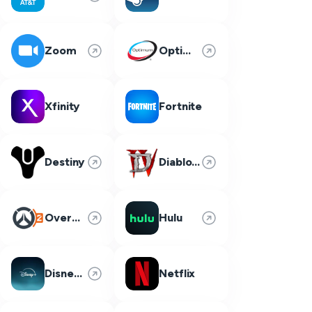
Zoom
Optimum
Xfinity
Fortnite
Destiny
Diablo 4
Overwatch 2
Hulu
Disney Plus
Netflix