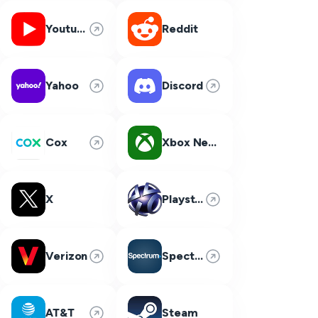
Youtube
Reddit
Yahoo
Discord
Cox
Xbox Network
X
Playstation Network
Verizon
Spectrum
AT&T
Steam