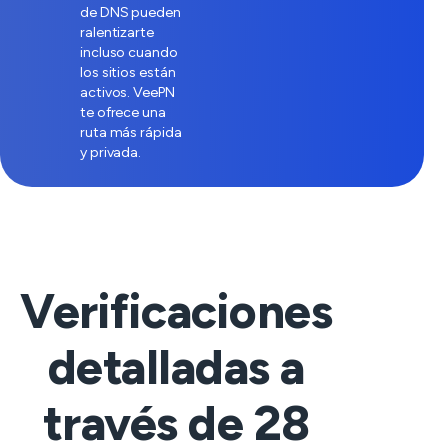
de DNS pueden
ralentizarte
incluso cuando
los sitios están
activos. VeePN
te ofrece una
ruta más rápida
y privada.
Verificaciones
detalladas a
través de
28