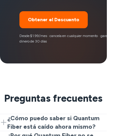
Obtener el Descuento
Desde $1.99/mes · cancela en cualquier momento · garantía de devolución
dinero de 30 días
Preguntas frecuentes
¿Cómo puedo saber si Quantum
Fiber está caído ahora mismo?
Comienza con esta página y verifica los
¿Por qué Quantum Fiber no se