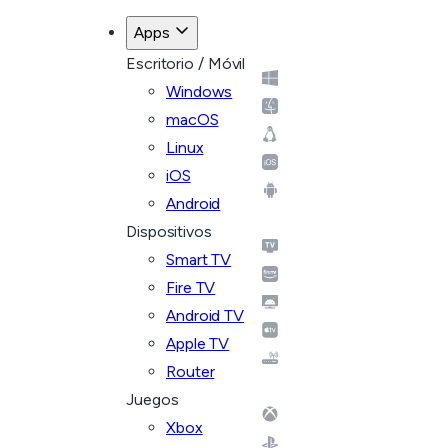
Apps
Escritorio / Móvil
Windows
macOS
Linux
iOS
Android
Dispositivos
Smart TV
Fire TV
Android TV
Apple TV
Router
Juegos
Xbox