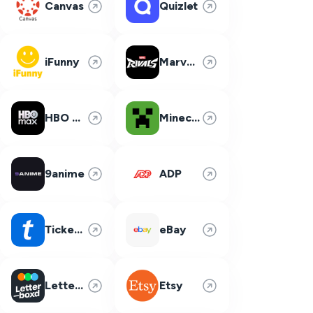
Canvas
Quizlet
iFunny
Marvel Rivals
HBO Max
Minecraft
9anime
ADP
Ticketmaster
eBay
Letterboxd
Etsy