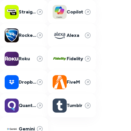
Straight Talk
Copilot
Rocket League
Alexa
Roku
Fidelity
Dropbox
FiveM
Quantum Fiber
Tumblr
Gemini