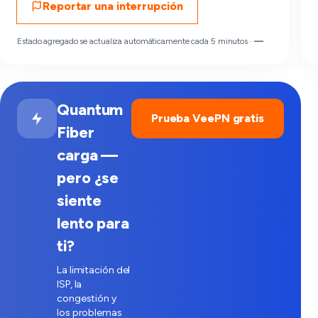
Reportar una interrupción
Estado agregado se actualiza automáticamente cada 5 minutos ·
—
Quantum
Prueba VeePN gratis
Fiber
carga —
pero ¿se
siente
lento para
ti?
La limitación del
ISP, la
congestión y
los problemas