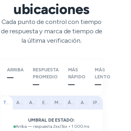
ubicaciones
Cada punto de control con tiempo
de respuesta y marca de tiempo de
la última verificación.
ARRIBA
RESPUESTA
MÁS
MÁS
—
PROMEDIO
RÁPIDO
LENTO
—
—
—
Todos
América del Norte
América del Sur
Europa
Medio Oriente
África
Asia Pacífico
IPv6
UMBRAL DE ESTADO:
Arriba — respuesta 2xx/3xx < 1 000 ms