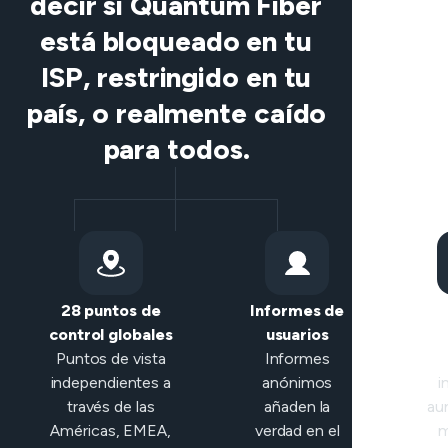
decir si Quantum Fiber
está bloqueado en tu
ISP, restringido en tu
país, o realmente caído
para todos.
28 puntos de
Informes de
Cla
control globales
usuarios
in
Puntos de vista
Informes
independientes a
anónimos
i
través de las
añaden la
au
Américas, EMEA,
verdad en el
m