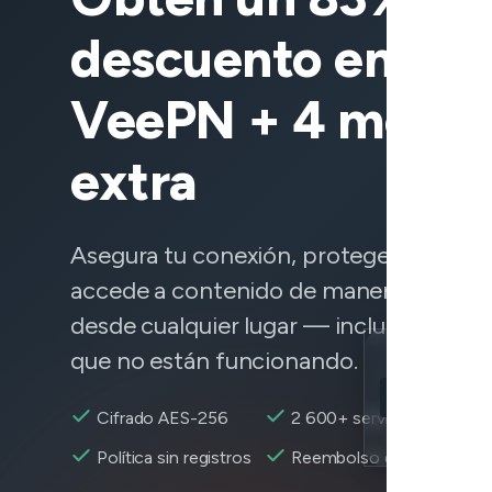
descuento en
VeePN + 4 meses
extra
Asegura tu conexión, protege tus datos
accede a contenido de manera confiab
desde cualquier lugar — incluidos servi
que no están funcionando.
Location
Quantum Fiber
Cifrado AES-256
2 600+ servidores
Encryption
Política sin registros
Reembolso de 30 días