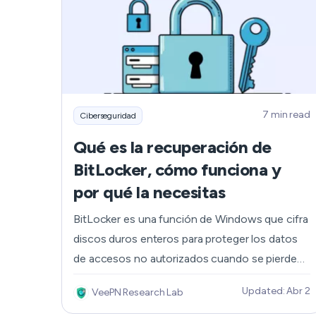
que supone un aumento de 1 millón de dólares
con respecto a 2023. Esto significa que es
crucial saber cómo prevenir los ataques de
ransomware antes de que dañen tu empresa
irreparablemente. Por esas razones, hemos
preparado una selección de consejos para
7 min read
Ciberseguridad
prevenir los ataques de ransomware y proteger
tu empresa.
Qué es la recuperación de
BitLocker, cómo funciona y
por qué la necesitas
BitLocker es una función de Windows que cifra
discos duros enteros para proteger los datos
de accesos no autorizados cuando se pierden,
roban o ponen en peligro. Esta función
Updated: Abr 2
VeePN Research Lab
gestiona de forma segura la clave de cifrado, a