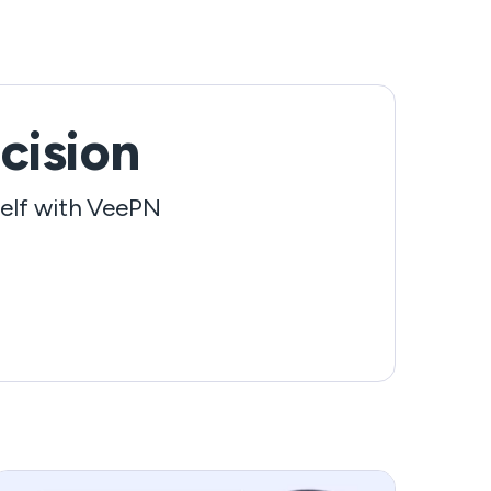
espía, ¡lo que supone que un 80% de los
usuarios de Internet son espiados a diario! Ni
que decir tiene que es crucial protegerse
contra esta amenaza, junto con otros peligros
como el malware y el ransomware. En este
cision
artículo, conocerás los peligros del spyware,
cómo infecta tus dispositivos y cómo
self with VeePN
garantizar una protección sólida contra el
spyware utilizando estrategias y herramientas
eficaces como VeePN. ¿Te parece interesante?
¡Pues sigue leyendo!