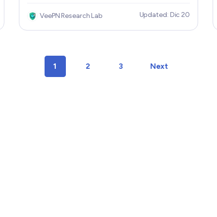
negociación, hay una pregunta que destaca:
Updated: Dic 20
VeePN Research Lab
¿Es WeBull segura? Comprender las medidas
de seguridad de la plataforma es esencial antes
de confiarle tus actividades financieras, así que
en este artículo, desglosaremos las
1
2
3
Next
características de seguridad de WeBull, los
riesgos potenciales y las formas de protegerte
mientras utilizas la plataforma.