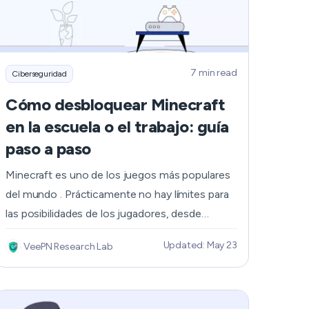
Nederlands
Polski
7 min read
Ciberseguridad
Português
Cómo desbloquear Minecraft
Türkçe
en la escuela o el trabajo: guía
paso a paso
简体中文
Minecraft es uno de los juegos más populares
ไทย
del mundo . Prácticamente no hay límites para
las posibilidades de los jugadores, desde
Tiếng Việt
aventurarse por un paisaje casi infinito,
Updated: May 23
VeePN Research Lab
construir cualquier cosa que se les ocurra o
Čeština
incluso adentrarse en mazmorras
multidimensionales. Por supuesto, también hay
فارسی