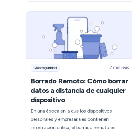
útiles que te ayudarán a mantenerte seguro
cuando compres y vendas artículos en eBay.
¡Empecemos sin más dilación!
7 min read
Ciberseguridad
Borrado Remoto: Cómo borrar
datos a distancia de cualquier
dispositivo
En una época en la que los dispositivos
personales y empresariales contienen
información crítica, el borrado remoto es