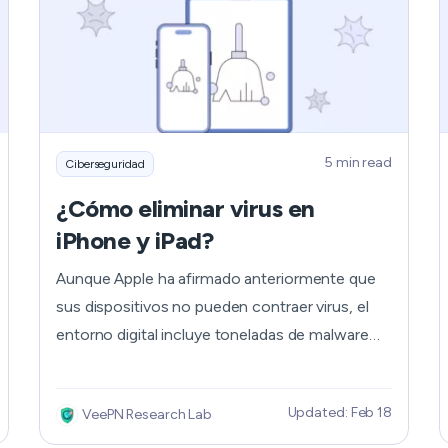
5 min read
Ciberseguridad
¿Cómo eliminar virus en
iPhone y iPad?
Aunque Apple ha afirmado anteriormente que
sus dispositivos no pueden contraer virus, el
entorno digital incluye toneladas de malware
que pueden infectar iOS. Los usuarios de
iPhone y iPad son cada vez más el blanco de
Updated: Feb 18
VeePN Research Lab
troyanos, adware y otros programas que
pueden afectar negativamente al sistema. El