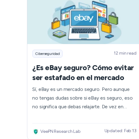
12 min read
Ciberseguridad
¿Es eBay seguro? Cómo evitar
ser estafado en el mercado
Sí, eBay es un mercado seguro. Pero aunque
no tengas dudas sobre si eBay es seguro, eso
no significa que debas relajarte. De vez en
cuando aparecen diversas estafas, por lo que
debes tener cuidado en todo momento. Por
Updated: Feb 13
VeePN Research Lab
eso, hemos preparado una lista de consejos