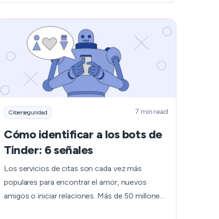
sensible de millones de clientes, es un claro
recordatorio de lo importante que es la
seguridad en Internet. Para que tus datos
sensibles no queden expuestos, hemos
preparado un artículo sobre cómo protegerte
tras una violación masiva de datos como la de
AT&T y cómo evitar incidentes similares en el
futuro.
7 min read
Ciberseguridad
Cómo identificar a los bots de
Tinder: 6 señales
Los servicios de citas son cada vez más
populares para encontrar el amor, nuevos
amigos o iniciar relaciones. Más de 50 millones
de personas utilizan ya Tinder. Es bastante