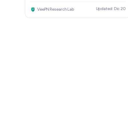
esencial para salvaguardar los datos en caso de
Updated: Dic 20
VeePN Research Lab
pérdida o robo. Para protegerte de estos
casos, sigue leyendo para conocer la
importancia del borrado remoto, cómo
funciona y las mejores prácticas para mantener
tus datos seguros, incluso si tu dispositivo cae
en las manos equivocadas.