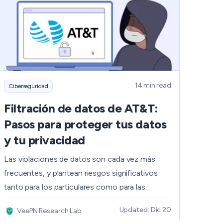
14 min read
Ciberseguridad
Filtración de datos de AT&T:
Pasos para proteger tus datos
y tu privacidad
Las violaciones de datos son cada vez más
frecuentes, y plantean riesgos significativos
tanto para los particulares como para las
empresas. La reciente filtración de datos de
Updated: Dic 20
VeePN Research Lab
AT&T, que expuso información personal