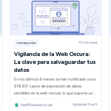
10 min read
Ciberseguridad
Vigilancia de la Web Oscura:
La clave para salvaguardar tus
datos
En los últimos 6 meses se han notificado unos
978.957 casos de exposición de datos
sensibles en la web oscura, lo que supone un
aumento del 10% en comparación con el
Updated: Ene 9
VeePN Research Lab
primer semestre de 2024. Debido a su