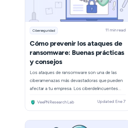
11 min read
Ciberseguridad
Cómo prevenir los ataques de
ransomware: Buenas prácticas
y consejos
Los ataques de ransomware son una de las
ciberamenazas más devastadoras que pueden
afectar a tu empresa. Los ciberdelincuentes
utilizan métodos cada vez más sofisticados y
Updated: Ene 7
VeePN Research Lab
exigen rescates más elevados cada año. De
hecho, el rescate medio exigido por los hackers
en 2024 es de 2.740 millones de dólares, lo