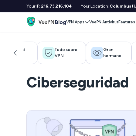
Your IP:
216.73.216.104
Your Location:
Columbus (U
Blog
VPN Apps
VeePN Antivirus
Features
Desktop / Mobile
Devises
VPN S
Windows
Smart TV
Doubl
Privacidad
Todo sobre
Gran
digital
VPN
hermano
MacOS
Fire TV
No Lo
Linux
Android TV
Kill S
Ciberseguridad
iOS
Apple TV
NetGu
Android
Router
Onlin
Extra 
See All Apps
VPN p
See Al