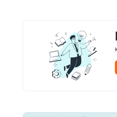
menudo mediante la integración de hardware a
través de un Módulo de Plataforma de
Confianza (TPM), añadiendo una sólida capa de
seguridad. Pero, ¿qué ocurre si pierdes esta
clave? Entonces es cuando entra en juego la
Recuperación de BitLocker, y es un proceso
bastante complicado para restaurar el acceso a
los datos que merece todo el artículo que
estás a punto de leer. Así que sigue leyendo
para averiguar qué es la Recuperación de
BitLocker, cómo funciona y por qué es vital
para la seguridad de tus datos.