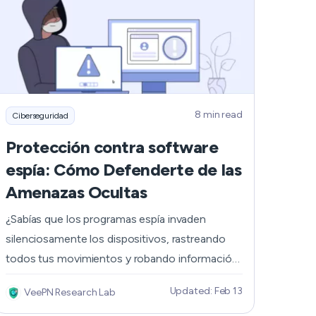
que considerar el modo multijugador. Puedes
Română
jugar contra amigos en partidas todos contra
todos o...
Filipino
日本語
8 min read
Ciberseguridad
Protección contra software
espía: Cómo Defenderte de las
Amenazas Ocultas
¿Sabías que los programas espía invaden
silenciosamente los dispositivos, rastreando
todos tus movimientos y robando información
confidencial sin que te enteres? De hecho,
Updated: Feb 13
VeePN Research Lab
cada día se detectan unos 560.000 programas