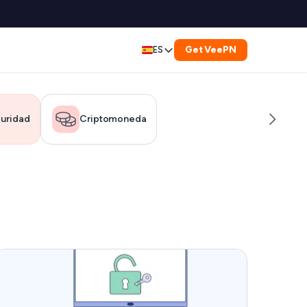
Get VeePN
ES
English
ly
ecurity
Deutsch
uridad
Criptomoneda
yption
Français
My IP?
العربية
e Fugas DNS
Indonesia
 IP
dor de Enlaces
Italiano
ador de Archivos
한국어
or de Estado del Servicio