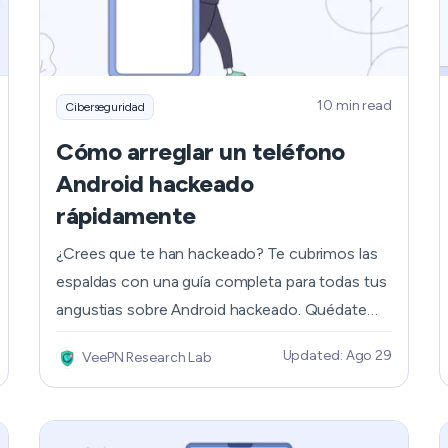
How Does a VPN Work?
10 min read
Ciberseguridad
Cómo arreglar un teléfono
Android hackeado
rápidamente
¿Crees que te han hackeado? Te cubrimos las
espaldas con una guía completa para todas tus
angustias sobre Android hackeado. Quédate
con nosotros para encontrar todas las
Updated: Ago 29
VeePN Research Lab
respuestas que necesitas y aprender a arreglar
un teléfono android hackeado.