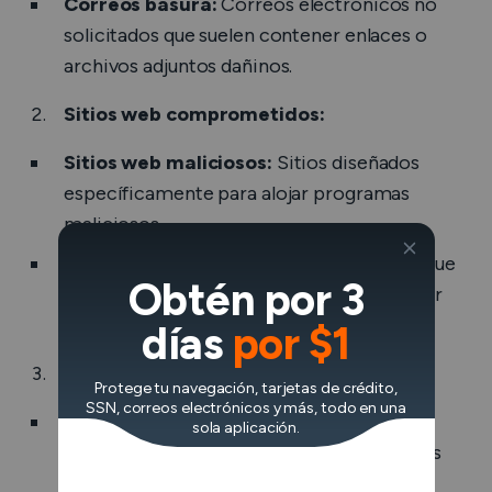
Correos basura:
Correos electrónicos no
solicitados que suelen contener enlaces o
archivos adjuntos dañinos.
Sitios web comprometidos:
Sitios web maliciosos:
Sitios diseñados
específicamente para alojar programas
maliciosos.
Sitios web pirateados:
Sitios legítimos que
Obtén por 3
han sido violados y utilizados para distribuir
programas maliciosos.
días
por $1
Medios extraíbles:
Protege tu navegación, tarjetas de crédito,
SSN, correos electrónicos y más, todo en una
Unidades USB infectadas:
Los USB
sola aplicación.
portadores de malware pueden infectar los
dispositivos una vez conectados.