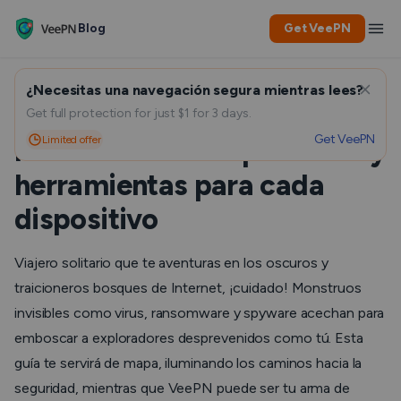
Blog
Get VeePN
¿Necesitas una navegación segura mientras lees?
Protección frente al
Get full protection for just $1 for 3 days.
Get VeePN
Limited offer
malware: buenas prácticas y
herramientas para cada
dispositivo
Viajero solitario que te aventuras en los oscuros y
traicioneros bosques de Internet, ¡cuidado! Monstruos
invisibles como virus, ransomware y spyware acechan para
emboscar a exploradores desprevenidos como tú. Esta
guía te servirá de mapa, iluminando los caminos hacia la
seguridad, mientras que VeePN puede ser tu arma de