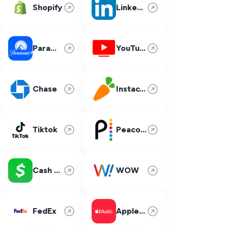
Shopify
LinkedIn
Paramount Plus
YouTube TV
Chase
Instacart
Tiktok
Peacock
Cash App
WOW
FedEx
Apple Music