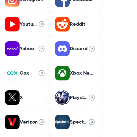
Youtube
Reddit
Yahoo
Discord
Cox
Xbox Network
X
Playstation Network
Verizon
Spectrum