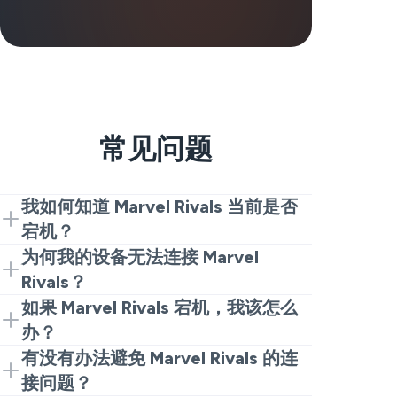
常见问题
我如何知道 Marvel Rivals 当前是否
宕机？
如果您认为 Marvel Rivals 已宕机，首先检
为何我的设备无法连接 Marvel
查实时状态页面和最近的用户报告。如果
Rivals？
Marvel Rivals 确实宕机，您将看到很多报
大多数情况下是服务器出现问题、互联网
如果 Marvel Rivals 宕机，我该怎么
告在同一时间出现。如果那里很安静，那
掉线或游戏故障。首先检查其他人是否报
办？
么可能只是您。
告 Marvel Rivals 宕机。如果没有，重启设
如果 Marvel Rivals 显示为许多玩家宕机，
有没有办法避免 Marvel Rivals 的连
备和路由器，然后再试一次。
您无法从您的端修复它。稍等片刻，然后
接问题？