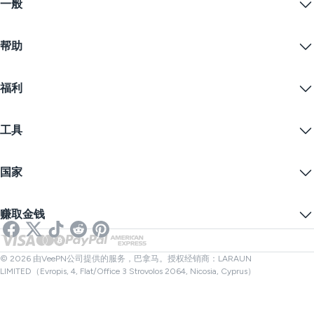
一般
VPN for macOS
Linux VPN
什么是VPN？
iOS VPN
帮助
VPN下载
Android VPN
功能
Chrome
支持中心
定价
福利
Firefox
联系我们
VPN免费试用
Edge
常见问题
优惠券
流播内容
免费VPN
隐私政策
工具
学生优惠
网络隐私
服务条款
VPN服务器
在线安全
备案警告
什么是我的IP？
博客
匿名IP
国家
Cookie偏好设置
隐藏您的IP
VPN用于游戏
DNS泄漏测试
防止追踪
美国VPN
在线短信
赚取金钱
流媒体用VPN
英国VPN
链接检查器
Netflix VPN
加拿大VPN
文件检查器
合作伙伴
土耳其VPN
© 2026 由VeePN公司提供的服务，巴拿马。授权经销商：LARAUN
LIMITED（Evropis, 4, Flat/Office 3 Strovolos 2064, Nicosia, Cyprus）