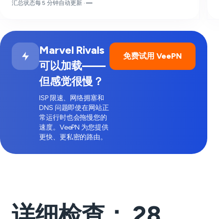
汇总状态每 5 分钟自动更新 ·
—
Marvel Rivals
免费试用 VeePN
可以加载——
但感觉很慢？
ISP 限速、网络拥塞和
DNS 问题即使在网站正
常运行时也会拖慢您的
速度。VeePN 为您提供
更快、更私密的路由。
详细检查：
28