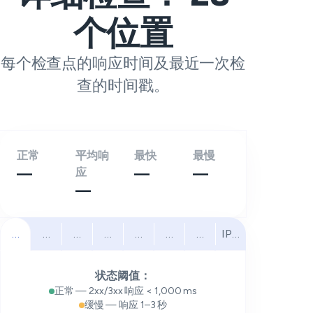
个位置
每个检查点的响应时间及最近一次检
查的时间戳。
正常
平均响
最快
最慢
—
应
—
—
—
全部
北美
南美
欧洲
中东
非洲
亚太
IPv6
状态阈值：
正常 — 2xx/3xx 响应 < 1,000 ms
缓慢 — 响应 1–3 秒