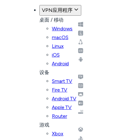
VPN应用程序
桌面 / 移动
Windows
macOS
Linux
iOS
Android
设备
Smart TV
Fire TV
Android TV
Apple TV
Router
游戏
Xbox