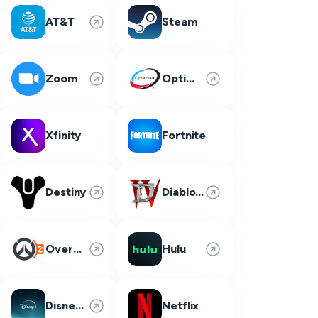
AT&T
Steam
Zoom
Optimum
Xfinity
Fortnite
Destiny
Diablo 4
Overwatch 2
Hulu
Disney Plus
Netflix