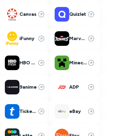
Canvas
Quizlet
iFunny
Marvel Rivals
HBO Max
Minecraft
9anime
ADP
Ticketmaster
eBay
Letterboxd
Etsy