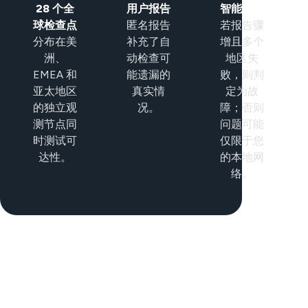
28 个全
用户报告
智能分类
球检查点
匿名报告
若报告骤
分布在美
补充了自
增且多个
洲、
动检查可
地区失
EMEA 和
能遗漏的
败，则判
亚太地区
真实情
定为故
的独立观
况。
障；否则
测节点同
问题可能
时测试可
仅限于您
达性。
的本地网
络。