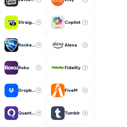
Straight Talk
Copilot
Rocket League
Alexa
Roku
Fidelity
Dropbox
FiveM
Quantum Fiber
Tumblr