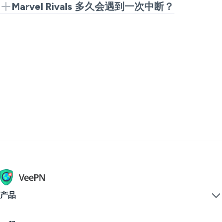
再试。通常是在更新或维护期间的短暂
不可能预防所有故障，但您可以避免简单
Marvel Rivals 多久会遇到一次中断？
Marvel Rivals 停机。
的问题。游戏应在稳定的网络上进行，游
虽然不经常，但小故障在补丁更新和繁忙
戏应更新，且不应在信号不强的公共Wi-
时间特别容易出现。如果您突然看到大量
Fi上进行游戏。如果您的路径不直，可以
Marvel Rivals 宕机的搜索和报告，通常是
尝试更换网络。
一个真实的服务器问题。许多 Marvel
Rivals 中断都会很快恢复正常。
产品
Windows PC VPN