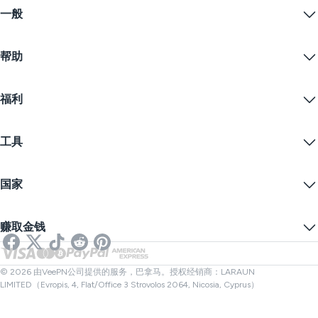
一般
VPN for macOS
Linux VPN
什么是VPN？
iOS VPN
帮助
VPN下载
Android VPN
功能
Chrome
支持中心
定价
福利
Firefox
联系我们
VPN免费试用
Edge
常见问题
优惠券
流播内容
免费VPN
隐私政策
工具
学生优惠
网络隐私
服务条款
VPN服务器
在线安全
备案警告
什么是我的IP？
博客
匿名IP
国家
Cookie偏好设置
隐藏您的IP
VPN用于游戏
DNS泄漏测试
防止追踪
美国VPN
在线短信
赚取金钱
流媒体用VPN
英国VPN
链接检查器
Netflix VPN
加拿大VPN
文件检查器
合作伙伴
土耳其VPN
© 2026 由VeePN公司提供的服务，巴拿马。授权经销商：LARAUN
LIMITED（Evropis, 4, Flat/Office 3 Strovolos 2064, Nicosia, Cyprus）