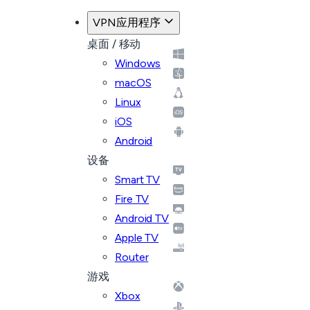
VPN应用程序
桌面 / 移动
Windows
macOS
Linux
iOS
Android
设备
Smart TV
Fire TV
Android TV
Apple TV
Router
游戏
Xbox