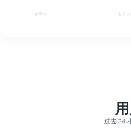
位置
状态
用
过去 24