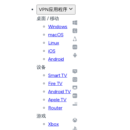
VPN应用程序
桌面 / 移动
Windows
macOS
Linux
iOS
Android
设备
Smart TV
Fire TV
Android TV
Apple TV
Router
游戏
Xbox