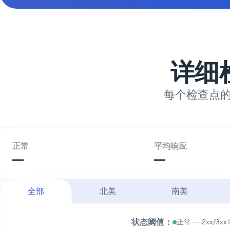
详细
每个检查点
正常
平均响应
—
—
全部
北美
南美
状态阈值：
正常 — 2xx/3xx 