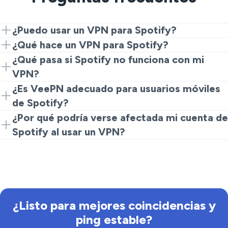
¿Puedo usar un VPN para Spotify?
¡Absolutamente! Conéctate a un servidor de VeePN y
¿Qué hace un VPN para Spotify?
accede a Spotify desde cualquier lugar del mundo.
Un VPN cifra tu conexión y ayuda a eludir
¿Qué pasa si Spotify no funciona con mi
restricciones geográficas, asegurando streaming
VPN?
ininterrumpido.
Si encuentras problemas, intenta cambiar de servidor,
¿Es VeePN adecuado para usuarios móviles
usar un protocolo diferente o limpiar la caché de tu
de Spotify?
aplicación.
¡Sí! VeePN ofrece integración perfecta con
¿Por qué podría verse afectada mi cuenta de
dispositivos móviles, facilitando el streaming de
Spotify al usar un VPN?
música sobre la marcha.
Cambiar de región puede a veces impactar las
características de tu cuenta. Siempre verifica los
términos y condiciones de Spotify.
¿Listo para mejores coincidencias y
ping estable?