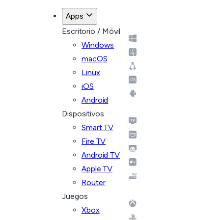
Apps
Escritorio / Móvil
Windows
macOS
Linux
iOS
Android
Dispositivos
Smart TV
Fire TV
Android TV
Apple TV
Router
Juegos
Xbox