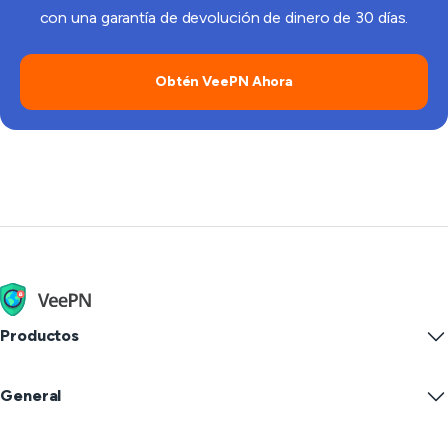
con una garantía de devolución de dinero de 30 días.
Obtén VeePN Ahora
Productos
Windows PC VPN
General
VPN for macOS
Linux VPN
¿Qué Es una VPN?
iOS VPN