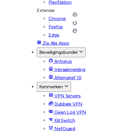
PlayStation
Extensie
Chrome
Firefox
Edge
Zie Alle Apps
Beveiligingsbundel
Antivirus
Inbraakmelding
Alternatief ID
Kenmerken
VPN Servers
Dubbele VPN
Geen Log VPN
Kill Switch
NetGuard