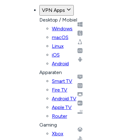
VPN Apps
Desktop / Mobiel
Windows
macOS
Linux
iOS
Android
Apparaten
Smart TV
Fire TV
Android TV
Apple TV
Router
Gaming
Xbox