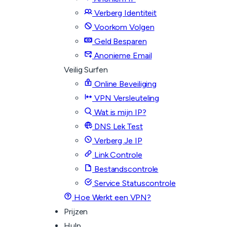
Verberg Identiteit
Voorkom Volgen
Geld Besparen
Anonieme Email
Veilig Surfen
Online Beveiliging
VPN Versleuteling
Wat is mijn IP?
DNS Lek Test
Verberg Je IP
Link Controle
Bestandscontrole
Service Statuscontrole
Hoe Werkt een VPN?
Prijzen
Hulp