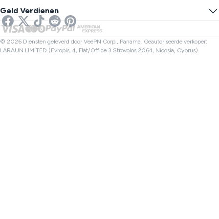
Voorkom Volgen
VS VPN
Online SMS
Geld Verdienen
VPN voor Streaming
VK VPN
Link Controle
Netflix VPN
Canada VPN
Bestandscontrole
Partners
Turkije VPN
© 2026 Diensten geleverd door VeePN Corp., Panama. Geautoriseerde verkoper:
LARAUN LIMITED (Evropis, 4, Flat/Office 3 Strovolos 2064, Nicosia, Cyprus)