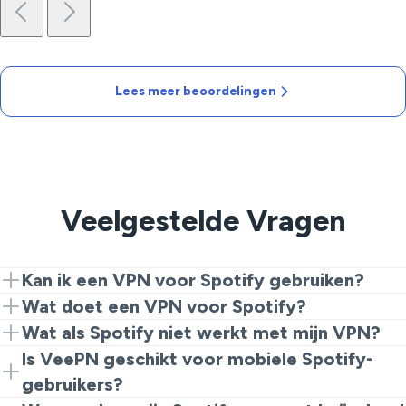
Lees meer beoordelingen
Veelgestelde Vragen
Kan ik een VPN voor Spotify gebruiken?
Absoluut! Verbind met een VeePN-server en krijg
Wat doet een VPN voor Spotify?
overal ter wereld toegang tot Spotify.
Een VPN versleutelt je verbinding en helpt
Wat als Spotify niet werkt met mijn VPN?
geografische beperkingen te omzeilen, waardoor
Als je problemen tegenkomt, probeer dan server te
Is VeePN geschikt voor mobiele Spotify-
ononderbroken streaming mogelijk is.
wisselen, een ander protocol te gebruiken of je app-
gebruikers?
cache te wissen.