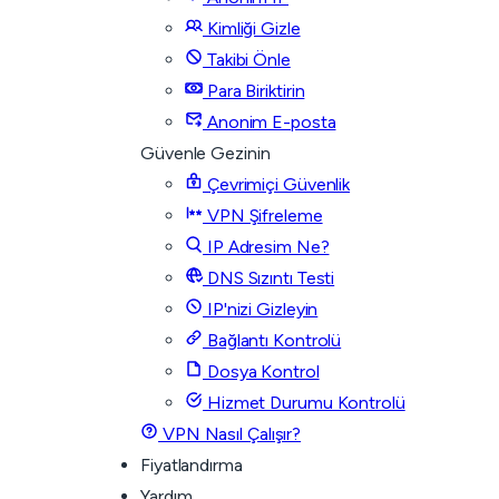
Kimliği Gizle
Takibi Önle
Para Biriktirin
Anonim E-posta
Güvenle Gezinin
Çevrimiçi Güvenlik
VPN Şifreleme
IP Adresim Ne?
DNS Sızıntı Testi
IP'nizi Gizleyin
Bağlantı Kontrolü
Dosya Kontrol
Hizmet Durumu Kontrolü
VPN Nasıl Çalışır?
Fiyatlandırma
Yardım