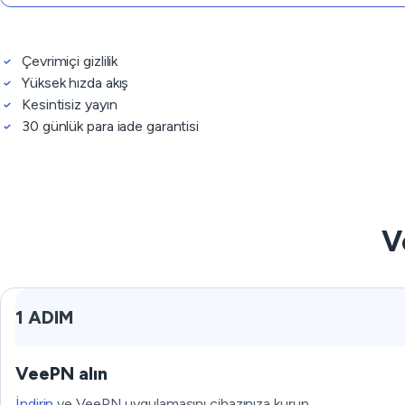
Çevrimiçi gizlilik
Yüksek hızda akış
Kesintisiz yayın
30 günlük para iade garantisi
V
1 ADIM
VeePN alın
İndirin
ve VeePN uygulamasını cihazınıza kurun.