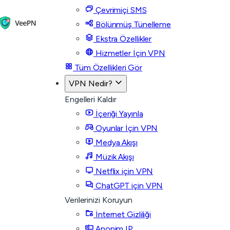
Çevrimiçi SMS
Bölünmüş Tünelleme
Ekstra Özellikler
Hizmetler İçin VPN
Tüm Özellikleri Gör
VPN Nedir?
Engelleri Kaldır
İçeriği Yayınla
Oyunlar İçin VPN
Medya Akışı
Müzik Akışı
Netflix için VPN
ChatGPT için VPN
Verilerinizi Koruyun
İnternet Gizliliği
Anonim IP