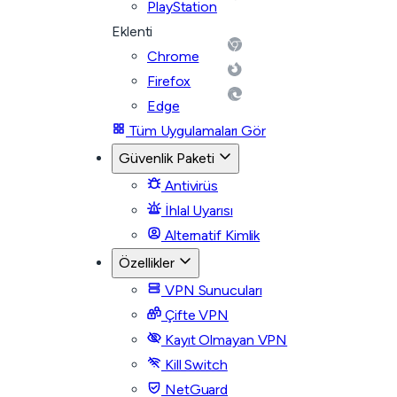
PlayStation
Eklenti
Chrome
Firefox
Edge
Tüm Uygulamaları Gör
Güvenlik Paketi
Antivirüs
İhlal Uyarısı
Alternatif Kimlik
Özellikler
VPN Sunucuları
Çifte VPN
Kayıt Olmayan VPN
Kill Switch
NetGuard