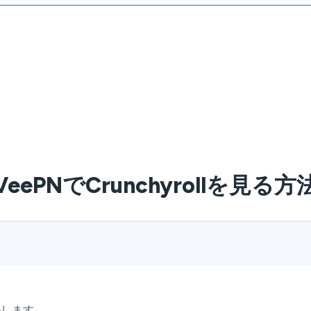
VeePNでCrunchyrollを見る方
ルします。