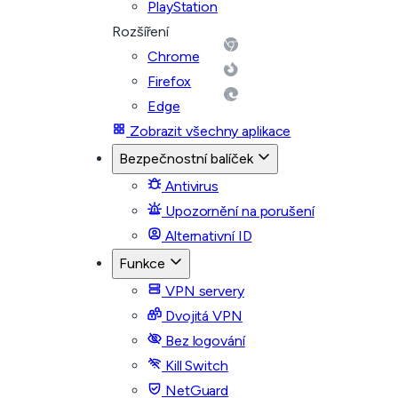
PlayStation
Rozšíření
Chrome
Firefox
Edge
Zobrazit všechny aplikace
Bezpečnostní balíček
Antivirus
Upozornění na porušení
Alternativní ID
Funkce
VPN servery
Dvojitá VPN
Bez logování
Kill Switch
NetGuard