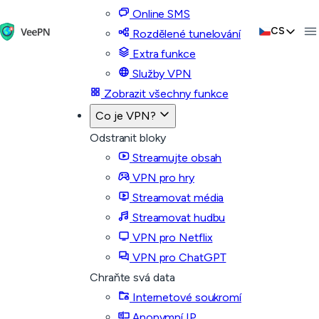
Online SMS
CS
Rozdělené tunelování
Extra funkce
Služby VPN
Zobrazit všechny funkce
Co je VPN?
Odstranit bloky
Streamujte obsah
VPN pro hry
Streamovat média
Streamovat hudbu
VPN pro Netflix
VPN pro ChatGPT
Chraňte svá data
Internetové soukromí
Anonymní IP