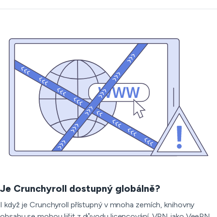
Je Crunchyroll dostupný globálně?
I když je Crunchyroll přístupný v mnoha zemích, knihovny
obsahu se mohou lišit z důvodu licencování. VPN jako VeePN