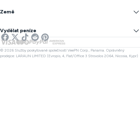
VPN servery
Online bezpečnost
Warrant Canary
Jaká je moje IP?
Blog
Anonymní IP
Země
Nastavení cookies
Skryjte svou IP
VPN pro hry
Test úniku DNS
Zabránit sledování
US VPN
Online SMS
Vydělat peníze
VPN pro Streamování
UK VPN
Kontrola odkazu
VPN pro Netflix
Kanada VPN
Kontrola souboru
Partneři
Turecko VPN
© 2026 Služby poskytované společností VeePN Corp., Panama. Oprávněný
prodejce: LARAUN LIMITED (Evropis, 4, Flat/Office 3 Strovolos 2064, Nicosia, Kypr)