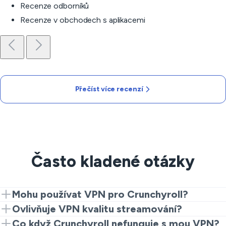
Recenze odborníků
Recenze v obchodech s aplikacemi
Přečíst více recenzí
Často kladené otázky
Mohu používat VPN pro Crunchyroll?
Ano, připojte VeePN k serveru, který podporuje
Ovlivňuje VPN kvalitu streamování?
Crunchyroll, a začněte streamovat své oblíbené
S vysokorychlostními servery VeePN by měla zůstat
Co když Crunchyroll nefunguje s mou VPN?