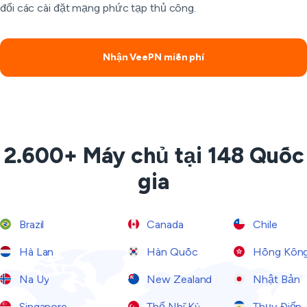
đổi các cài đặt mạng phức tạp thủ công.
Nhận VeePN miễn phí
2.600+ Máy chủ tại 148 Quốc
gia
Brazil
Canada
Chile
Hà Lan
Hàn Quốc
Hồng Kôn
Na Uy
New Zealand
Nhật Bản
Singapore
Thổ Nhĩ Kỳ
Thụy Điển