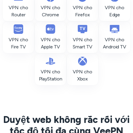
VPN cho
VPN cho
VPN cho
VPN cho
Router
Chrome
Firefox
Edge
VPN cho
VPN cho
VPN cho
VPN cho
Fire TV
Apple TV
Smart TV
Android TV
VPN cho
VPN cho
PlayStation
Xbox
Duyệt web không rắc rối với
tốc độ tối đa cùng VeePN