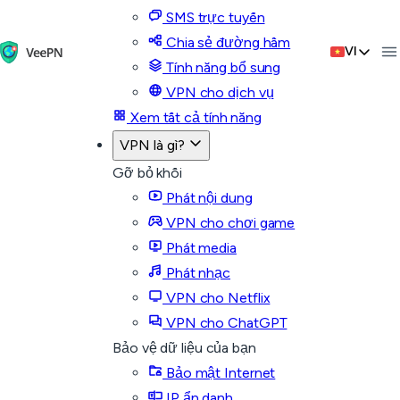
SMS trực tuyến
Chia sẻ đường hầm
VI
Tính năng bổ sung
VPN cho dịch vụ
Xem tất cả tính năng
VPN là gì?
Gỡ bỏ khối
Phát nội dung
VPN cho chơi game
Phát media
Phát nhạc
VPN cho Netflix
VPN cho ChatGPT
Bảo vệ dữ liệu của bạn
Bảo mật Internet
IP ẩn danh