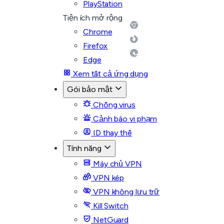
PlayStation
Tiện ích mở rộng
Chrome
Firefox
Edge
Xem tất cả ứng dụng
Gói bảo mật
Chống virus
Cảnh báo vi phạm
ID thay thế
Tính năng
Máy chủ VPN
VPN kép
VPN không lưu trữ
Kill Switch
NetGuard