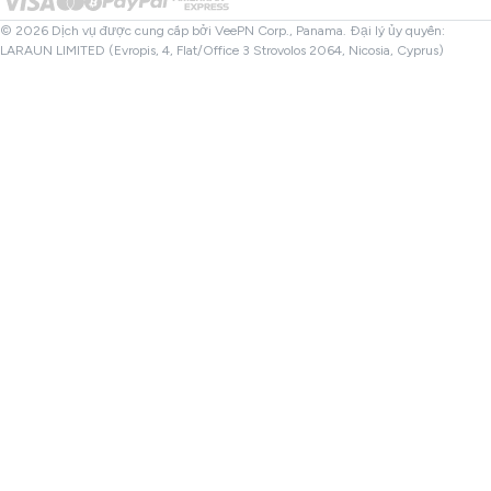
Kiểm tra Tệp
Đối tác
VPN Thổ Nhĩ Kỳ
© 2026 Dịch vụ được cung cấp bởi VeePN Corp., Panama. Đại lý ủy quyền:
LARAUN LIMITED (Evropis, 4, Flat/Office 3 Strovolos 2064, Nicosia, Cyprus)