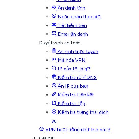
Ẩn danh tính
Ngăn chặn theo dõi
Tiết kiệm tiền
Email ẩn danh
Duyệt web an toàn
An ninh trực tuyến
Mã hóa VPN
IP của tôi là gì?
Kiểm tra rò rỉ DNS
Ẩn IP của bạn
Kiểm tra Liên kết
Kiểm tra Tệp
Kiểm tra trạng thái dịch
vụ
VPN hoạt động như thế nào?
Giá cả