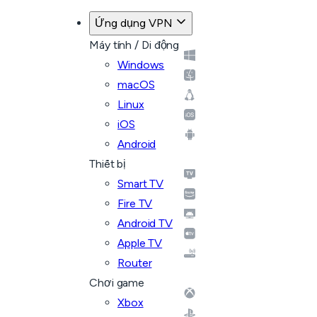
Ứng dụng VPN
Máy tính / Di động
Windows
macOS
Linux
iOS
Android
Thiết bị
Smart TV
Fire TV
Android TV
Apple TV
Router
Chơi game
Xbox