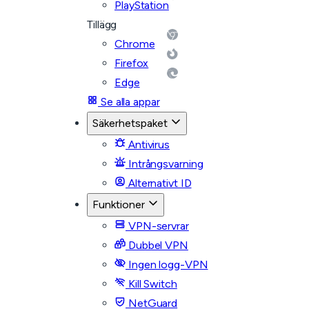
PlayStation
Tillägg
Chrome
Firefox
Edge
Se alla appar
Säkerhetspaket
Antivirus
Intrångsvarning
Alternativt ID
Funktioner
VPN-servrar
Dubbel VPN
Ingen logg-VPN
Kill Switch
NetGuard