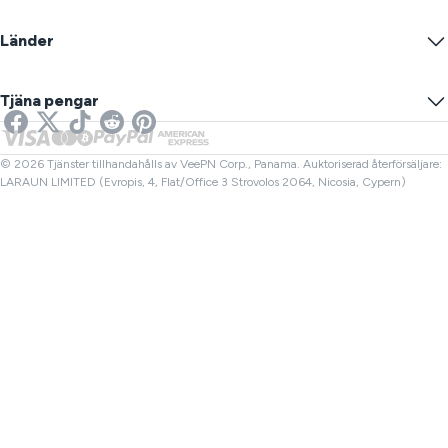
VPN-servrar
Online-säkerhet
Warrant Canary
Vad är min IP?
Blogg
Anonym IP
Länder
Cookieinställningar
Dölj din IP
VPN för spel
DNS-läcktest
Förhindra spårning
USA VPN
Online SMS
Tjäna pengar
VPN för streaming
Storbritannien VPN
Länk Kontroll
Netflix VPN
Kanada VPN
Filkontroll
Affiliates
Turkiet VPN
© 2026 Tjänster tillhandahålls av VeePN Corp., Panama. Auktoriserad återförsäljare:
LARAUN LIMITED (Evropis, 4, Flat/Office 3 Strovolos 2064, Nicosia, Cypern)