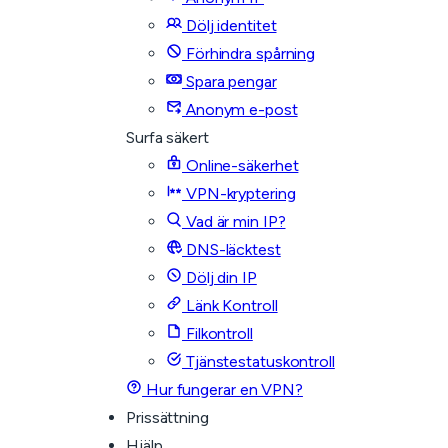
Dölj identitet
Förhindra spårning
Spara pengar
Anonym e-post
Surfa säkert
Online-säkerhet
VPN-kryptering
Vad är min IP?
DNS-läcktest
Dölj din IP
Länk Kontroll
Filkontroll
Tjänstestatuskontroll
Hur fungerar en VPN?
Prissättning
Hjälp